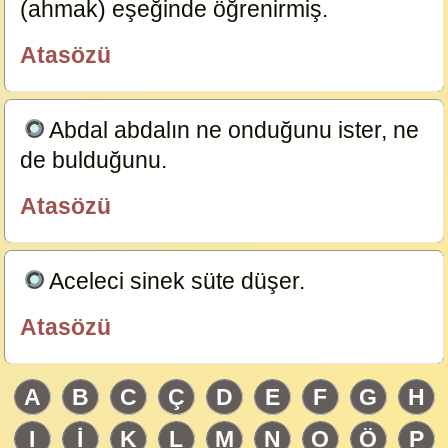
(ahmak) eşeğinde öğrenirmiş.
23585
Atasözü
özlügüzelsözler.com
Abdal abdalın ne onduğunu ister, ne
de bulduğunu.
23584
Atasözü
özlügüzelsözler.com
Aceleci sinek süte düşer.
23583
Atasözü
özlügüzelsözler.com
A
B
C
Ç
D
E
F
G
H
I
İ
K
L
M
N
O
Ö
P