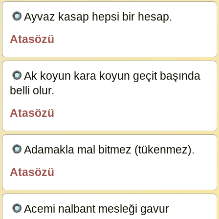
Ayvaz kasap hepsi bir hesap.
23629
Atasözü
özlügüzelsözler.com
Ak koyun kara koyun geçit başında
belli olur.
23591
Atasözü
özlügüzelsözler.com
Adamakla mal bitmez (tükenmez).
23587
Atasözü
özlügüzelsözler.com
Acemi nalbant mesleği gavur