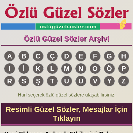
Özlü Güzel Sözler Arşivi
A
B
C
Ç
D
E
F
G
H
I
İ
K
L
M
N
O
Ö
P
R
S
Ş
T
U
Ü
V
Y
Z
Harf seçerek özlü güzel sözlere ulaşabilirsiniz.
Resimli Güzel Sözler, Mesajlar İçin
Tıklayın