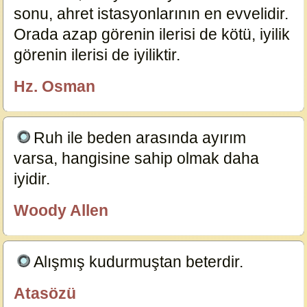
sonu, ahret istasyonlarının en evvelidir.
Orada azap görenin ilerisi de kötü, iyilik
görenin ilerisi de iyiliktir.
17373
Hz. Osman
özlügüzelsözler.com
Ruh ile beden arasında ayırım
varsa, hangisine sahip olmak daha
iyidir.
8865
Woody Allen
özlügüzelsözler.com
Alışmış kudurmuştan beterdir.
19913
Atasözü
özlügüzelsözler.com