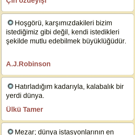
Çin özdeyişi
özlügüzelsözler.com
Hoşgörü, karşımızdakileri bizim
istediğimiz gibi değil, kendi istedikleri
şekilde mutlu edebilmek büyüklüğüdür.
15055
A.J.Robinson
özlügüzelsözler.com
Hatırladığım kadarıyla, kalabalık bir
yerdi dünya.
14366
Ülkü Tamer
özlügüzelsözler.com
Mezar; dünya istasyonlarının en