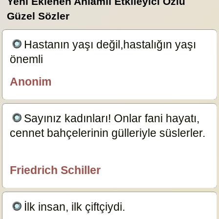
Yeni Eklenen Anlamlı Etkileyici Özlü
Güzel Sözler
Hastanın yaşı değil,hastalığın yaşı
önemli
19132
Anonim
İHTİŞAM
Sayınız kadınları! Onlar fani hayatı,
cennet bahçelerinin gülleriyle süslerler.
14287
Friedrich Schiller
özlügüzelsözler.com
İlk insan, ilk çiftçiydi.
11943