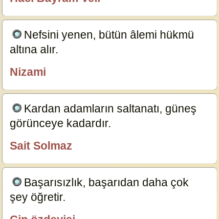
özlügüzelsözler.com
Nefsini yenen, bütün âlemi hükmü
altına alır.
12955
Nizami
özlügüzelsözler.com
Kardan adamların saltanatı, güneş
görünceye kadardır.
13351
Sait Solmaz
özlügüzelsözler.com
Başarısızlık, başarıdan daha çok
şey öğretir.
9734