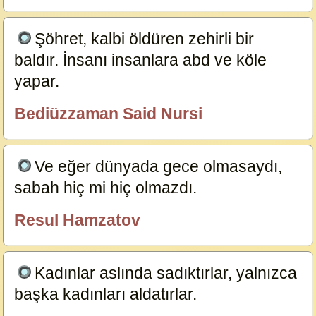
Şöhret, kalbi öldüren zehirli bir
baldır. İnsanı insanlara abd ve köle
yapar.
6965
Bediüzzaman Said Nursi
özlügüzelsözler.com
Ve eğer dünyada gece olmasaydı,
sabah hiç mi hiç olmazdı.
12248
Resul Hamzatov
özlügüzelsözler.com
Kadınlar aslında sadıktırlar, yalnızca
başka kadınları aldatırlar.
14101