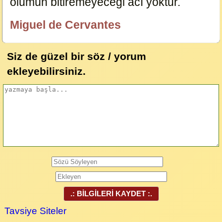
ölümün bitiremeyeceği acı yoktur.
191
Miguel de Cervantes
özlügüzelsözler.com
Siz de güzel bir söz / yorum
ekleyebilirsiniz.
.: BİLGİLERİ KAYDET :.
Tavsiye Siteler