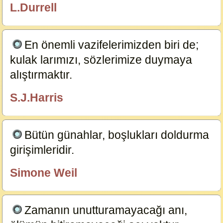
L.Durrell
özlügüzelsözler.com
En önemli vazifelerimizden biri de;
kulak larımızı, sözlerimize duymaya
alıştırmaktır.
3498
S.J.Harris
özlügüzelsözler.com
Bütün günahlar, boşlukları doldurma
girişimleridir.
12358
Simone Weil
özlügüzelsözler.com
Zamanın unutturamayacağı anı,