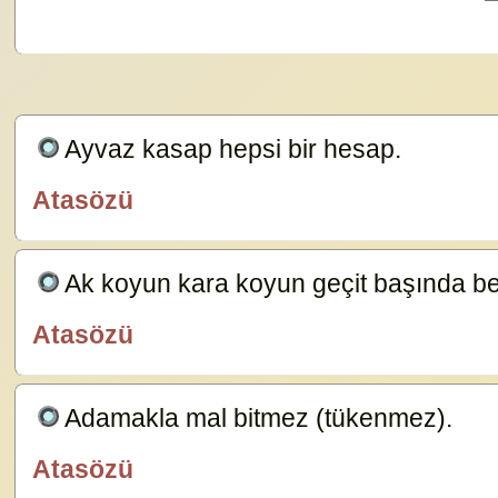
Ayvaz kasap hepsi bir hesap.
23629
Atasözü
özlügüzelsözler.com
Ak koyun kara koyun geçit başında bel
Atasözü
özlügüzelsözler.com
Adamakla mal bitmez (tükenmez).
23587
Atasözü
özlügüzelsözler.com