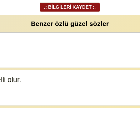
.: BİLGİLERİ KAYDET :.
Benzer özlü güzel sözler
li olur.
23591