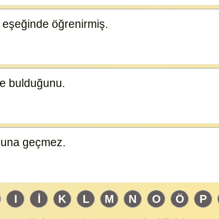
 eşeğinde öğrenirmiş.
23585
de bulduğunu.
23584
oyuna geçmez.
23582
I
İ
K
L
M
N
O
Ö
P