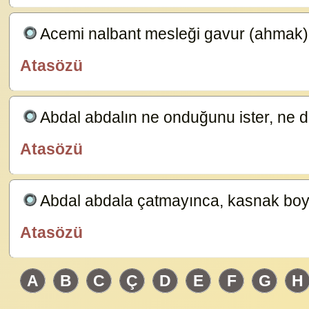
Acemi nalbant mesleği gavur (ahmak)
Atasözü
özlügüzelsözler.com
Abdal abdalın ne onduğunu ister, ne 
Atasözü
özlügüzelsözler.com
Abdal abdala çatmayınca, kasnak b
Atasözü
özlügüzelsözler.com
A
B
C
Ç
D
E
F
G
H