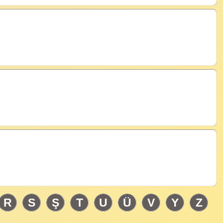
R
S
Ş
T
U
Ü
V
Y
Z