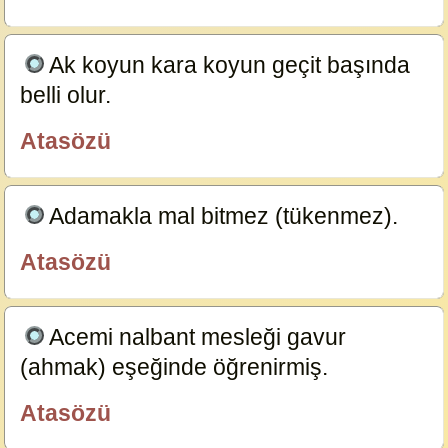
Ak koyun kara koyun geçit başında
belli olur.
23591
Atasözü
özlügüzelsözler.com
Adamakla mal bitmez (tükenmez).
23587
Atasözü
özlügüzelsözler.com
Acemi nalbant mesleği gavur
(ahmak) eşeğinde öğrenirmiş.
23585
Atasözü
özlügüzelsözler.com