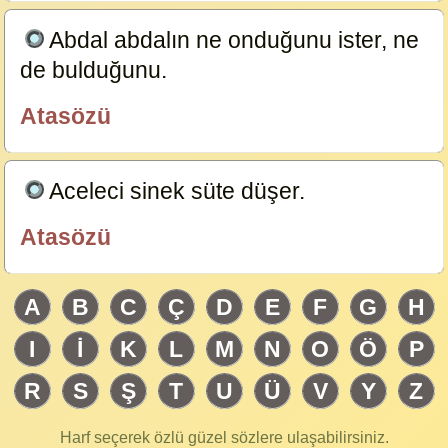
Abdal abdalın ne onduğunu ister, ne
de bulduğunu.
23584
Atasözü
özlügüzelsözler.com
Aceleci sinek süte düşer.
23583
Atasözü
özlügüzelsözler.com
A
B
C
Ç
D
E
F
G
H
I
İ
K
L
M
N
O
Ö
P
R
S
Ş
T
U
Ü
V
Y
Z
Harf seçerek özlü güzel sözlere ulaşabilirsiniz.