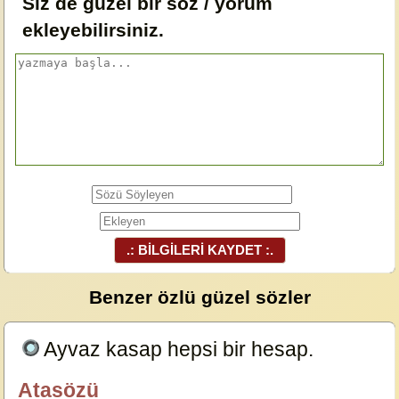
Siz de güzel bir söz / yorum
ekleyebilirsiniz.
.: BİLGİLERİ KAYDET :.
Benzer özlü güzel sözler
Ayvaz kasap hepsi bir hesap.
23629
Atasözü
özlügüzelsözler.com