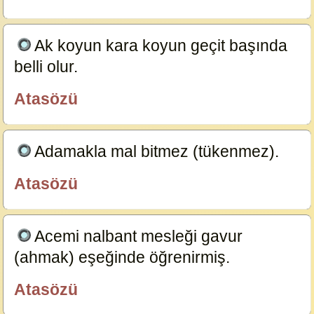
Ak koyun kara koyun geçit başında
belli olur.
23591
Atasözü
özlügüzelsözler.com
Adamakla mal bitmez (tükenmez).
23587
Atasözü
özlügüzelsözler.com
Acemi nalbant mesleği gavur
(ahmak) eşeğinde öğrenirmiş.
23585
Atasözü
özlügüzelsözler.com