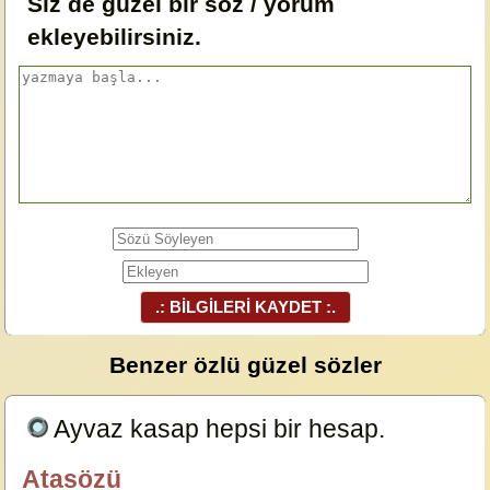
Siz de güzel bir söz / yorum
ekleyebilirsiniz.
.: BİLGİLERİ KAYDET :.
Benzer özlü güzel sözler
Ayvaz kasap hepsi bir hesap.
23629
Atasözü
özlügüzelsözler.com