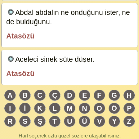
Abdal abdalın ne onduğunu ister, ne
de bulduğunu.
23584
Atasözü
özlügüzelsözler.com
Aceleci sinek süte düşer.
23583
Atasözü
özlügüzelsözler.com
A
B
C
Ç
D
E
F
G
H
I
İ
K
L
M
N
O
Ö
P
R
S
Ş
T
U
Ü
V
Y
Z
Harf seçerek özlü güzel sözlere ulaşabilirsiniz.