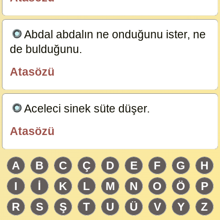
özlügüzelsözler.com
Abdal abdalın ne onduğunu ister, ne
de bulduğunu.
23584
Atasözü
özlügüzelsözler.com
Aceleci sinek süte düşer.
23583
Atasözü
özlügüzelsözler.com
A
B
C
Ç
D
E
F
G
H
I
İ
K
L
M
N
O
Ö
P
R
S
Ş
T
U
Ü
V
Y
Z