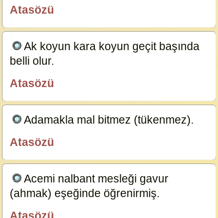
Atasözü
özlügüzelsözler.com
Ak koyun kara koyun geçit başında
belli olur.
23591
Atasözü
özlügüzelsözler.com
Adamakla mal bitmez (tükenmez).
23587
Atasözü
özlügüzelsözler.com
Acemi nalbant mesleği gavur
(ahmak) eşeğinde öğrenirmiş.
23585
Atasözü