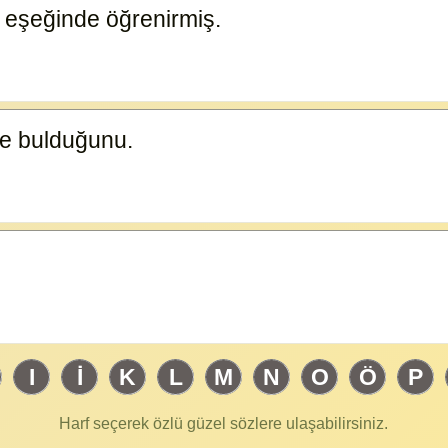
 eşeğinde öğrenirmiş.
23585
de bulduğunu.
23584
I
İ
K
L
M
N
O
Ö
P
Harf seçerek özlü güzel sözlere ulaşabilirsiniz.