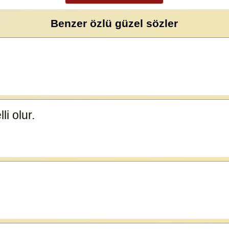
Benzer özlü güzel sözler
li olur.
23591