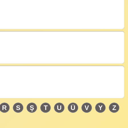
R
S
Ş
T
U
Ü
V
Y
Z