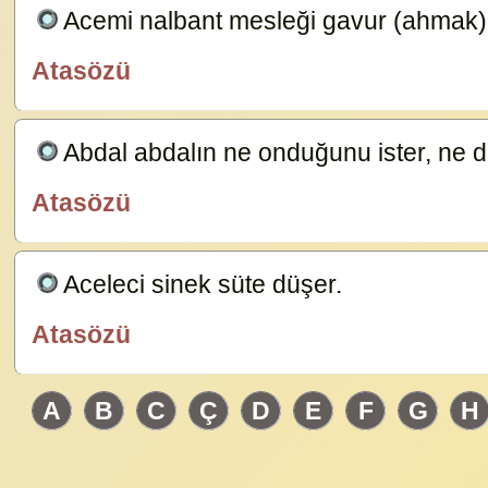
Acemi nalbant mesleği gavur (ahmak)
Atasözü
özlügüzelsözler.com
Abdal abdalın ne onduğunu ister, ne 
Atasözü
özlügüzelsözler.com
Aceleci sinek süte düşer.
23583
Atasözü
özlügüzelsözler.com
A
B
C
Ç
D
E
F
G
H