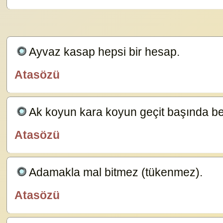
Ayvaz kasap hepsi bir hesap.
23629
Atasözü
özlügüzelsözler.com
Ak koyun kara koyun geçit başında bel
Atasözü
özlügüzelsözler.com
Adamakla mal bitmez (tükenmez).
23587
Atasözü
özlügüzelsözler.com