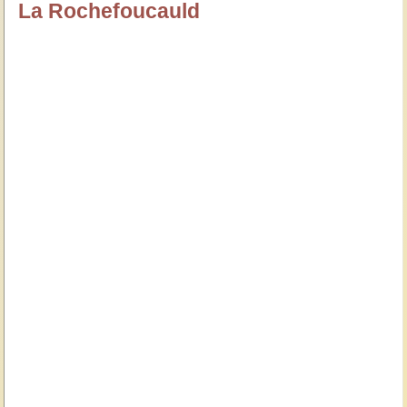
La Rochefoucauld
özlügüzelsözler.com