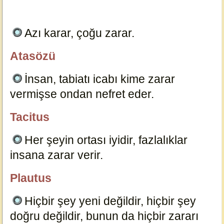
Azı karar, çoğu zarar.
23636
Atasözü
özlügüzelsözler.com
İnsan, tabiatı icabı kime zarar
vermişse ondan nefret eder.
204
Tacitus
özlügüzelsözler.com
Her şeyin ortası iyidir, fazlalıklar
insana zarar verir.
201
Plautus
özlügüzelsözler.com
Hiçbir şey yeni değildir, hiçbir şey
doğru değildir, bunun da hiçbir zararı