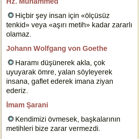
Hz. Muhammed
özlügüzelsözler.com
Hiçbir şey insan için «ölçüsüz
tenkid» veya «aşırı metih» kadar zararlı
olamaz.
202
Johann Wolfgang von Goethe
özlügüzelsözler.com
Haramı düşünerek akla, çok
uyuyarak ömre, yalan söyleyerek
insana, gaflet ederek imana ziyan
ederiz.
200
İmam Şarani
özlügüzelsözler.com
Kendimizi övmesek, başkalarının
metihleri bize zarar vermezdi.
206