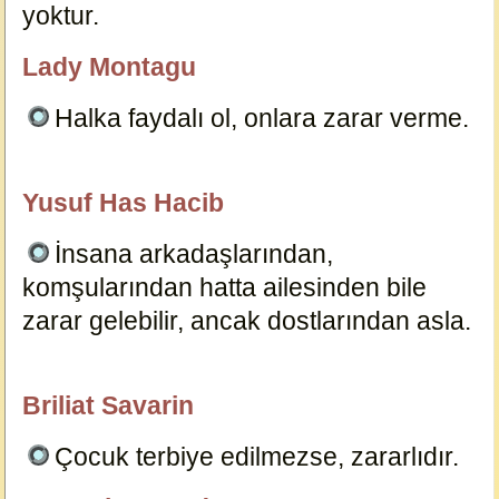
yoktur.
203
Lady Montagu
özlügüzelsözler.com
Halka faydalı ol, onlara zarar verme.
199
Yusuf Has Hacib
özlügüzelsözler.com
İnsana arkadaşlarından,
komşularından hatta ailesinden bile
zarar gelebilir, ancak dostlarından asla.
205
Briliat Savarin
özlügüzelsözler.com
Çocuk terbiye edilmezse, zararlıdır.
198