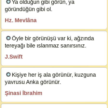
Ya olduğun gibi görün, ya
göründüğün gibi ol.
12995
Hz. Mevlâna
özlügüzelsözler.com
Öyle bir görünüşü var ki, ağzında
tereyağı bile ıslanmaz sanırsınız.
12994
J.Swift
özlügüzelsözler.com
Kişiye her iş ala görünür, kuzguna
yavrusu Anka görünür.
12993
Şinasi İbrahim
özlügüzelsözler.com