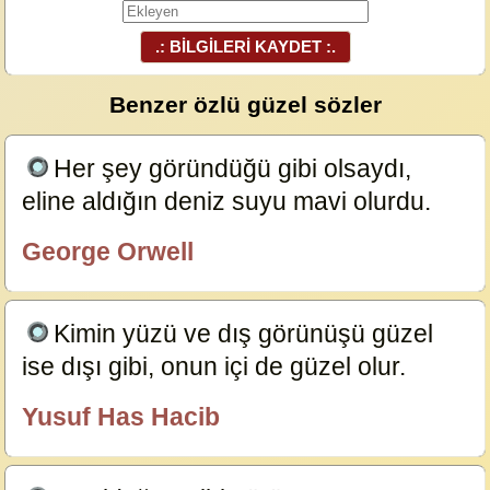
.: BİLGİLERİ KAYDET :.
Benzer özlü güzel sözler
Her şey göründüğü gibi olsaydı,
eline aldığın deniz suyu mavi olurdu.
24059
George Orwell
özlügüzelsözler.com
Kimin yüzü ve dış görünüşü güzel
ise dışı gibi, onun içi de güzel olur.
23853
Yusuf Has Hacib
özlügüzelsözler.com