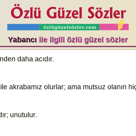
Yabancı
ile ilgili özlü güzel sözler
inden daha acıdır.
10405
le akrabamız olurlar; ama mutsuz olanın hiç
dır; unutulur.
3003