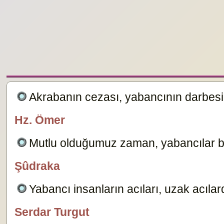
Akrabanın cezası, yabancının darbes
Hz. Ömer
özlügüzelsözler.com
Mutlu olduğumuz zaman, yabancılar bi
Şûdraka
özlügüzelsözler.com
Yabancı insanların acıları, uzak acılar
Serdar Turgut
özlügüzelsözler.com