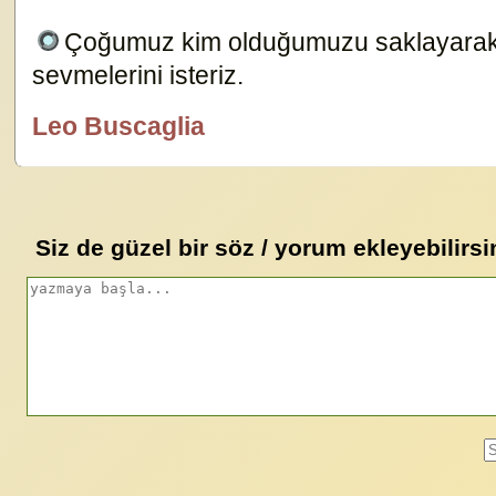
Çoğumuz kim olduğumuzu saklayarak ke
sevmelerini isteriz.
24046
Leo Buscaglia
özlügüzelsözler.com
Siz de güzel bir söz / yorum ekleyebilirsi