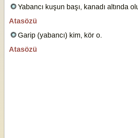
Yabancı kuşun başı, kanadı altında ol
Atasözü
özlügüzelsözler.com
Garip (yabancı) kim, kör o.
22518
Atasözü
özlügüzelsözler.com