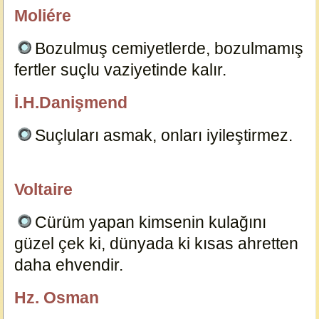
Moliére
özlügüzelsözler.com
Bozulmuş cemiyetlerde, bozulmamış
fertler suçlu vaziyetinde kalır.
8708
İ.H.Danişmend
özlügüzelsözler.com
Suçluları asmak, onları iyileştirmez.
8714
Voltaire
özlügüzelsözler.com
Cürüm yapan kimsenin kulağını
güzel çek ki, dünyada ki kısas ahretten
daha ehvendir.
8709
Hz. Osman
özlügüzelsözler.com