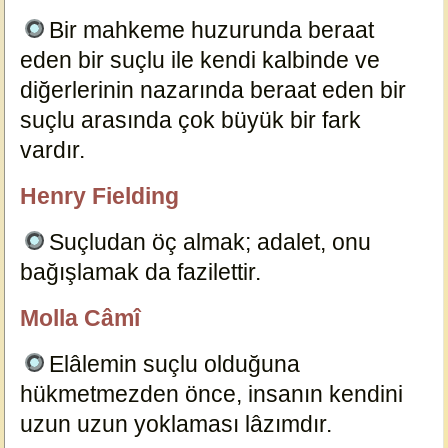
Bir mahkeme huzurunda beraat
eden bir suçlu ile kendi kalbinde ve
diğerlerinin nazarında beraat eden bir
suçlu arasında çok büyük bir fark
vardır.
8707
Henry Fielding
özlügüzelsözler.com
Suçludan öç almak; adalet, onu
bağışlamak da fazilettir.
8713
Molla Câmî
özlügüzelsözler.com
Elâlemin suçlu olduğuna
hükmetmezden önce, insanın kendini
uzun uzun yoklaması lâzımdır.
8710