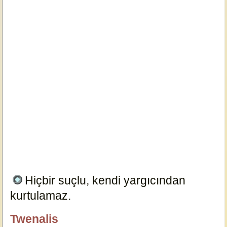
Hiçbir suçlu, kendi yargıcından
kurtulamaz.
8712
Twenalis
özlügüzelsözler.com