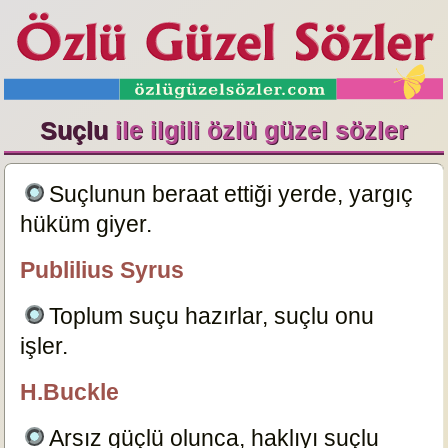
Suçlu
ile ilgili özlü güzel sözler
Suçlunun beraat ettiği yerde, yargıç
hüküm giyer.
8716
Publilius Syrus
özlügüzelsözler.com
Toplum suçu hazırlar, suçlu onu
işler.
8718
H.Buckle
özlügüzelsözler.com
Arsız güçlü olunca, haklıyı suçlu