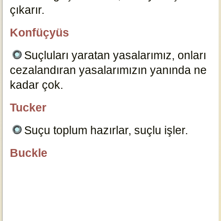
çıkarır.
8706
Konfüçyüs
özlügüzelsözler.com
Suçluları yaratan yasalarımız, onları
cezalandıran yasalarımızın yanında ne
kadar çok.
8715
Tucker
özlügüzelsözler.com
Suçu toplum hazırlar, suçlu işler.
1247
Buckle
Dersimiz.Com