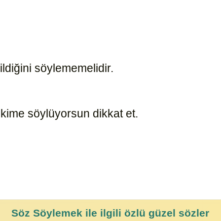
bildiğini söylememelidir.
895
kime söylüyorsun dikkat et.
19818
Söz Söylemek
ile ilgili özlü güzel sözler