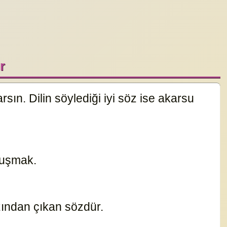
r
ın. Dilin söylediği iyi söz ise akarsu
onuşmak.
825
zından çıkan sözdür.
660