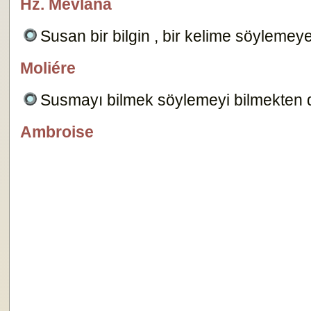
Hz. Mevlâna
özlügüzelsözler.com
Susan bir bilgin , bir kelime söylemey
Moliére
Dersimiz.Com
Susmayı bilmek söylemeyi bilmekten da
Ambroise
Dersimiz.Com