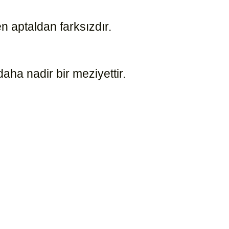
en aptaldan farksızdır.
1248
ha nadir bir meziyettir.
1249