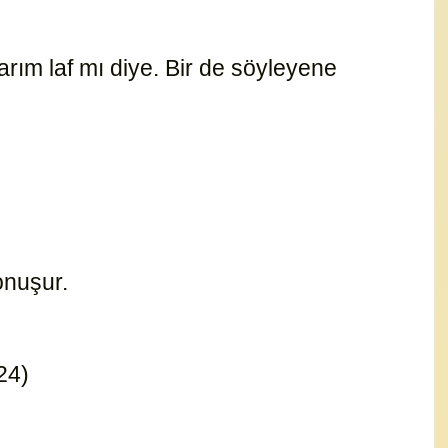
arım laf mı diye. Bir de söyleyene
konuşur.
1109
:24)
3013