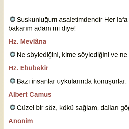
Suskunluğum asaletimdendir Her lafa ve
bakarım adam mı diye!
2550
Hz. Mevlâna
Oğuzhan Güneş
Ne söylediğini, kime söylediğini ve n
Hz. Ebubekir
özlügüzelsözler.com
Bazı insanlar uykularında konuşurlar. 
Albert Camus
Dersimiz.Com
Güzel bir söz, kökü sağlam, dalları gö
Anonim
özlügüzelsözler.com