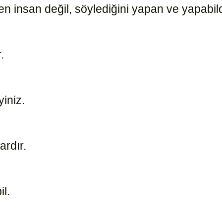
n insan değil, söylediğini yapan ve yapabil
r.
23724
yiniz.
2449
tardır.
789
il.
817