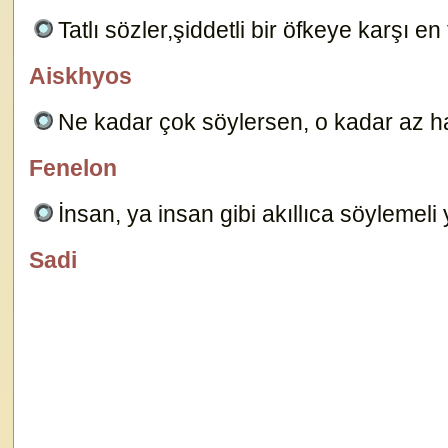
Tatlı sözler,şiddetli bir öfkeye karşı en t
Aiskhyos
Dersimiz.Com
Ne kadar çok söylersen, o kadar az ha
Fenelon
özlügüzelsözler.com
İnsan, ya insan gibi akıllıca söylemeli
Sadi
özlügüzelsözler.com