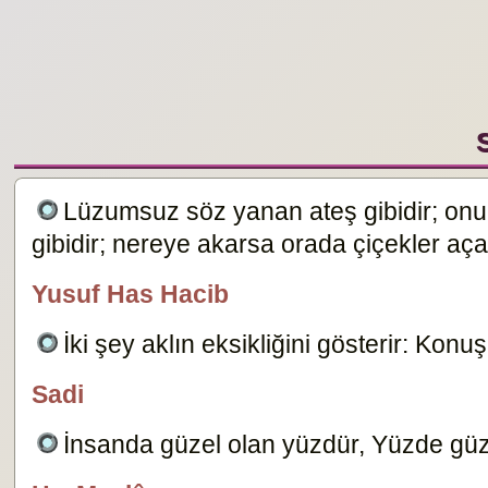
Lüzumsuz söz yanan ateş gibidir; onu 
gibidir; nereye akarsa orada çiçekler aça
Yusuf Has Hacib
Dersimiz.Com
İki şey aklın eksikliğini gösterir: 
Sadi
Dersimiz.Com
İnsanda güzel olan yüzdür, Yüzde güz