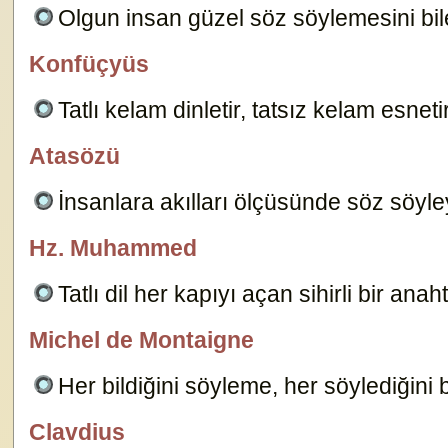
Olgun insan güzel söz söylemesini bile
Konfüçyüs
özlügüzelsözler.com
Tatlı kelam dinletir, tatsız kelam esneti
Atasözü
özlügüzelsözler.com
İnsanlara akılları ölçüsünde söz söyle
Hz. Muhammed
Aysel O. D.
Tatlı dil her kapıyı açan sihirli bir anah
Michel de Montaigne
Belirtilmemiş
Her bildiğini söyleme, her söylediğini b
Clavdius
Dersimiz.Com