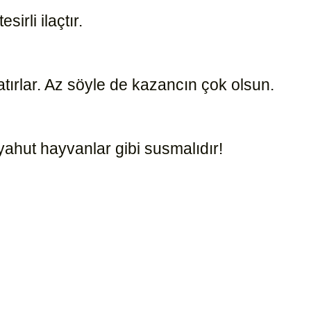
esirli ilaçtır.
1260
tırlar. Az söyle de kazancın çok olsun.
8468
 yahut hayvanlar gibi susmalıdır!
19391