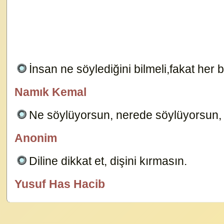
İnsan ne söylediğini bilmeli,fakat her 
Namık Kemal
Dersimiz.Com
Ne söylüyorsun, nerede söylüyorsun, 
Anonim
Tuğba
Diline dikkat et, dişini kırmasın.
23850
Yusuf Has Hacib
özlügüzelsözler.com