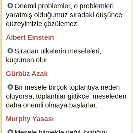
Önemli problemler, o problemleri
yaratmış olduğumuz sıradaki düşünce
düzeyimizle çözülemez.
16720
Albert Einstein
özlügüzelsözler.com
Sıradan ülkelerin meseleleri,
küçümen olur.
16722
Gürbüz Azak
özlügüzelsözler.com
Bir mesele birçok toplantıya neden
oluyorsa, toplantılar gittikçe, meseleden
daha önemli olmaya başlarlar.
16697
Murphy Yasası
özlügüzelsözler.com
Mesele bilmekte değil, bildiğini