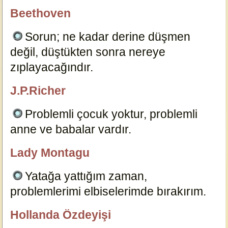
Beethoven
özlügüzelsözler.com
Sorun; ne kadar derine düşmen
değil, düştükten sonra nereye
zıplayacağındır.
16724
J.P.Richer
özlügüzelsözler.com
Problemli çocuk yoktur, problemli
anne ve babalar vardır.
16721
Lady Montagu
özlügüzelsözler.com
Yatağa yattığım zaman,
problemlerimi elbiselerimde bırakırım.
16729
Hollanda Özdeyişi
özlügüzelsözler.com