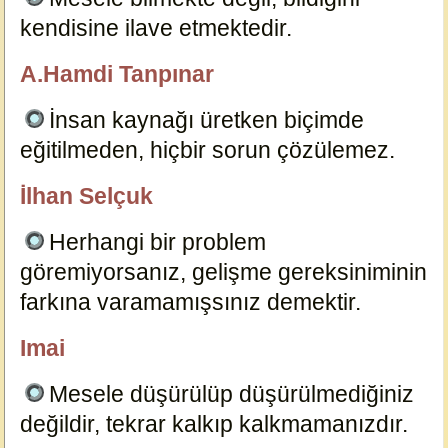
kendisine ilave etmektedir.
16718
A.Hamdi Tanpınar
özlügüzelsözler.com
İnsan kaynağı üretken biçimde
eğitilmeden, hiçbir sorun çözülemez.
16710
İlhan Selçuk
özlügüzelsözler.com
Herhangi bir problem
göremiyorsanız, gelişme gereksiniminin
farkına varamamışsınız demektir.
16708
Imai
özlügüzelsözler.com
Mesele düşürülüp düşürülmediğiniz
değildir, tekrar kalkıp kalkmamanızdır.