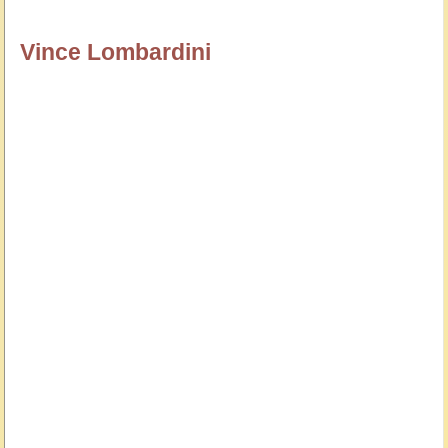
16719
Vince Lombardini
özlügüzelsözler.com