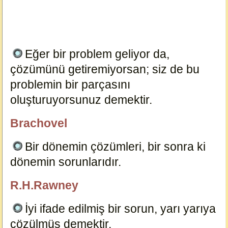
Eğer bir problem geliyor da,
çözümünü getiremiyorsan; siz de bu
problemin bir parçasını
oluşturuyorsunuz demektir.
16705
Brachovel
özlügüzelsözler.com
Bir dönemin çözümleri, bir sonra ki
dönemin sorunlarıdır.
16695
R.H.Rawney
özlügüzelsözler.com
İyi ifade edilmiş bir sorun, yarı yarıya
çözülmüş demektir.
16712