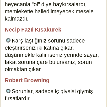
heyecanla "ol" diye haykırsalardı,
memlekette halledilmeyecek mesele
kalmazdı.
16730
Necip Fazıl Kısakürek
özlügüzelsözler.com
Karşılaştığınız sorunu sadece
eleştirirseniz iki katına çıkar,
düşünmekle kalır iseniz yerinde sayar,
fakat soruna çare bulursanız, sorun
olmaktan çıkar.
16714
Robert Browning
özlügüzelsözler.com
Sorunlar, sadece iç giysisi giymiş
fırsatlardır.
16726