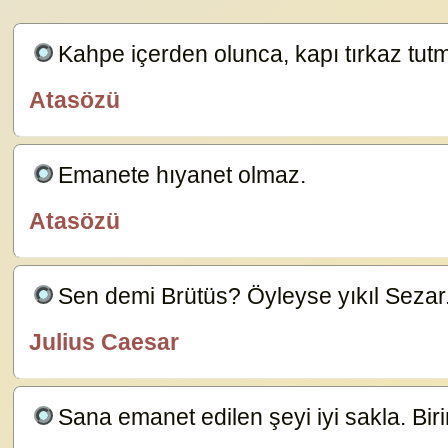
Kahpe içerden olunca, kapı tırkaz tut
Atasözü
özlügüzelsözler.com
Emanete hıyanet olmaz.
20993
Atasözü
özlügüzelsözler.com
Sen demi Brütüs? Öyleyse yıkıl Sezar
Julius Caesar
özlügüzelsözler.com
Sana emanet edilen şeyi iyi sakla. Bi