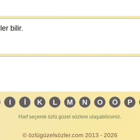
er bilir.
15577
I
İ
K
L
M
N
O
Ö
P
Harf seçerek özlü güzel sözlere ulaşabilirsiniz.
© özlügüzelsözler.com 2013 - 2026