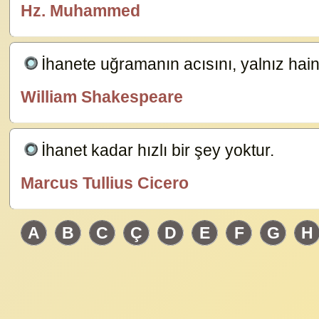
Hz. Muhammed
özlügüzelsözler.com
İhanete uğramanın acısını, yalnız hainl
William Shakespeare
özlügüzelsözler.com
İhanet kadar hızlı bir şey yoktur.
15576
Marcus Tullius Cicero
özlügüzelsözler.com
A
B
C
Ç
D
E
F
G
H