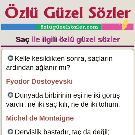
Saç
ile ilgili özlü güzel sözler
Kelle kesildikten sonra, saçların
ardından ağlanır mı?
7183
Fyodor Dostoyevski
özlügüzelsözler.com
Dünyada birbirinin eşi ne iki görüş
vardır; ne iki saç kılı, ne de iki tohum.
7180
Michel de Montaigne
özlügüzelsözler.com
Dervişlik baştadır, taç da değil;