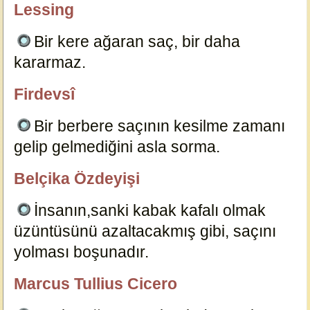
Lessing
özlügüzelsözler.com
Bir kere ağaran saç, bir daha
kararmaz.
7177
Firdevsî
özlügüzelsözler.com
Bir berbere saçının kesilme zamanı
gelip gelmediğini asla sorma.
7176
Belçika Özdeyişi
özlügüzelsözler.com
İnsanın,sanki kabak kafalı olmak
üzüntüsünü azaltacakmış gibi, saçını
yolması boşunadır.
7182
Marcus Tullius Cicero
özlügüzelsözler.com