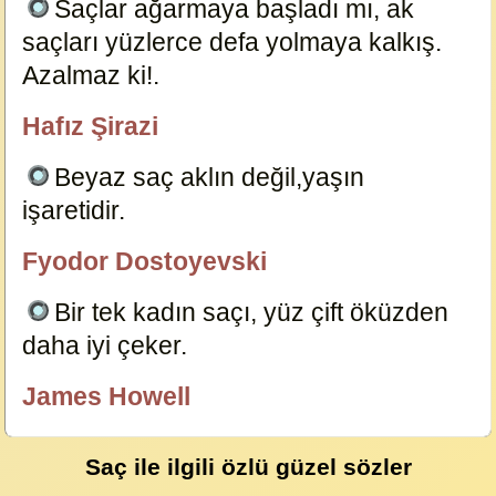
Saçlar ağarmaya başladı mı, ak
saçları yüzlerce defa yolmaya kalkış.
Azalmaz ki!.
7186
Hafız Şirazi
özlügüzelsözler.com
Beyaz saç aklın değil,yaşın
işaretidir.
7175
Fyodor Dostoyevski
özlügüzelsözler.com
Bir tek kadın saçı, yüz çift öküzden
daha iyi çeker.
7178
James Howell
özlügüzelsözler.com
Saç ile ilgili özlü güzel sözler