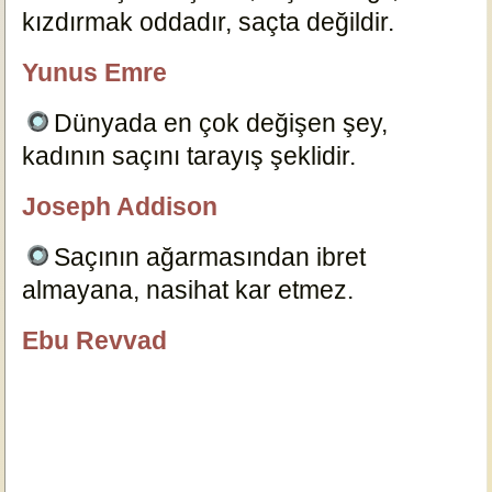
kızdırmak oddadır, saçta değildir.
7179
Yunus Emre
özlügüzelsözler.com
Dünyada en çok değişen şey,
kadının saçını tarayış şeklidir.
7181
Joseph Addison
özlügüzelsözler.com
Saçının ağarmasından ibret
almayana, nasihat kar etmez.
7185
Ebu Revvad
özlügüzelsözler.com