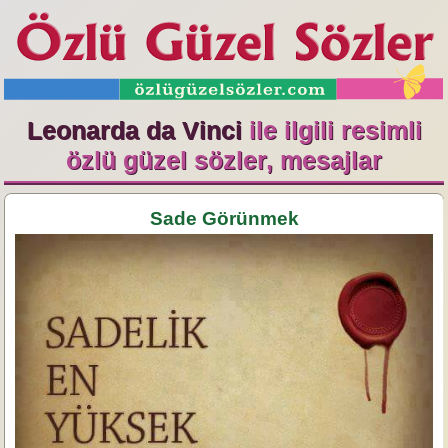
Leonarda da Vinci
ile ilgili resimli
özlü güzel sözler, mesajlar
Sade Görünmek