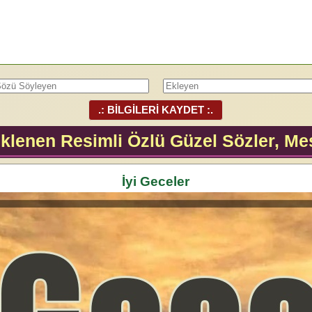
.: BİLGİLERİ KAYDET :.
klenen Resimli Özlü Güzel Sözler, Mes
İyi Geceler