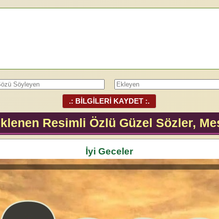
.: BİLGİLERİ KAYDET :.
klenen Resimli Özlü Güzel Sözler, Mes
İyi Geceler