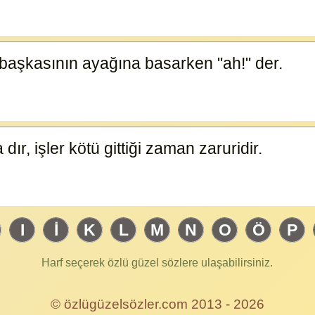
n başkasının ayağına basarken "ah!" der.
8779
ır, işler kötü gittiği zaman zaruridir.
8778
I
İ
K
L
M
N
O
Ö
P
Harf seçerek özlü güzel sözlere ulaşabilirsiniz.
© özlügüzelsözler.com 2013 - 2026