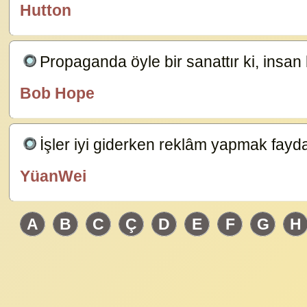
Hutton
özlügüzelsözler.com
Propaganda öyle bir sanattır ki, insa
Bob Hope
özlügüzelsözler.com
İşler iyi giderken reklâm yapmak fayda d
YüanWei
özlügüzelsözler.com
A
B
C
Ç
D
E
F
G
H