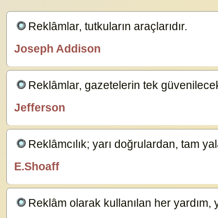
Reklâmlar, tutkuların araçlarıdır.
8784
Joseph Addison
özlügüzelsözler.com
Reklâmlar, gazetelerin tek güvenilecek
Jefferson
özlügüzelsözler.com
Reklâmcılık; yarı doğrulardan, tam ya
E.Shoaff
özlügüzelsözler.com
Reklâm olarak kullanılan her yardım, 