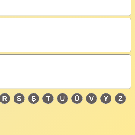
R
S
Ş
T
U
Ü
V
Y
Z