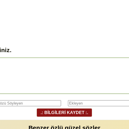
iniz.
.: BİLGİLERİ KAYDET :.
Benzer özlü güzel sözler