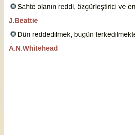
Sahte olanın reddi, özgürleştirici ve ene
J.Beattie
özlügüzelsözler.com
Dün reddedilmek, bugün terkedilmekte
A.N.Whitehead
özlügüzelsözler.com