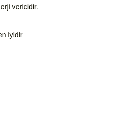
rji vericidir.
8810
n iyidir.
8807