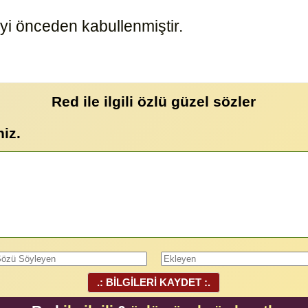
eyi önceden kabullenmiştir.
8805
Red ile ilgili özlü güzel sözler
niz.
.: BİLGİLERİ KAYDET :.