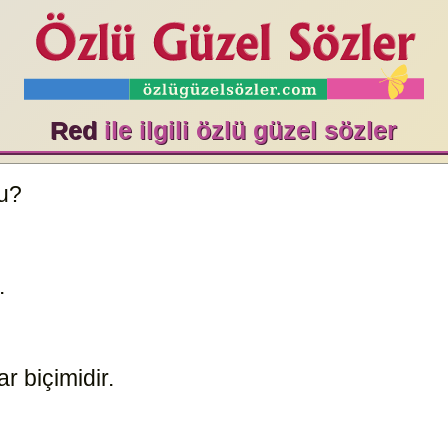
Red
ile ilgili özlü güzel sözler
mu?
8808
r.
8809
r biçimidir.
8806