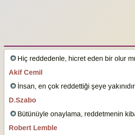
Hiç reddedenle, hicret eden bir olur 
Akif Cemil
özlügüzelsözler.com
İnsan, en çok reddettiği şeye yakınıdı
D.Szabo
özlügüzelsözler.com
Bütünüyle onaylama, reddetmenin kiba
Robert Lemble
özlügüzelsözler.com