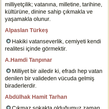
milliyetçilik; vatanına, milletine, tarihine,
kültürüne, dinine sahip çıkmakla ve
yaşamakla olunur.
17466
Alpaslan Türkeş
özlügüzelsözler.com
Hakiki vatanseverlik, cemiyeti kendi
realitesi içinde görmektir.
17463
A.Hamdi Tanpınar
özlügüzelsözler.com
Milliyet bir ailedir ki, efradı hep vatan
denilen bir valideden vücuda gelmiş
biraderlerdir.
17464
Abdülhak Hamit Tarhan
özlügüzelsözler.com
Çıkmaz sokakta olduğumuz zaman,