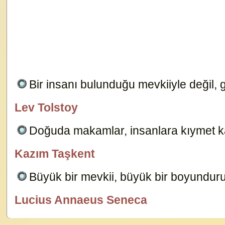
Bir insanı bulunduğu mevkiiyle değil,
Lev Tolstoy
özlügüzelsözler.com
Doğuda makamlar, insanlara kıymet ka
Kazım Taşkent
özlügüzelsözler.com
Büyük bir mevkii, büyük bir boyundur
Lucius Annaeus Seneca
özlügüzelsözler.com