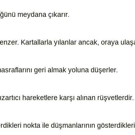
ülüğünü meydana çıkarır.
16527
nzer. Kartallarla yılanlar ancak, oraya ulaşa
 masraflarını geri almak yoluna düşerler.
16530
artıcı hareketlere karşı alınan rüşvetlerdir
erdikleri nokta ile düşmanlarının gösterdikle