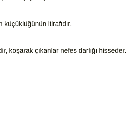
küçüklüğünün itirafıdır.
16523
r, koşarak çıkanlar nefes darlığı hisseder.
19