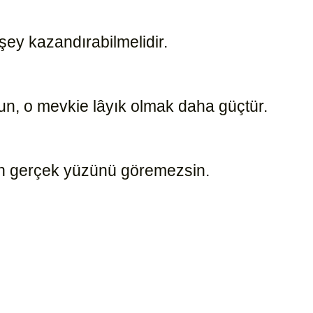
şey kazandırabilmelidir.
16526
un, o mevkie lâyık olmak daha güçtür.
16528
ın gerçek yüzünü göremezsin.
16522