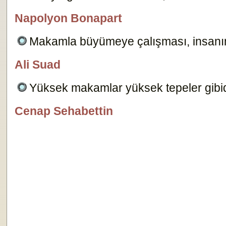
Napolyon Bonapart
özlügüzelsözler.com
Makamla büyümeye çalışması, insanın 
Ali Suad
özlügüzelsözler.com
Yüksek makamlar yüksek tepeler gibidi
Cenap Sehabettin
Editör