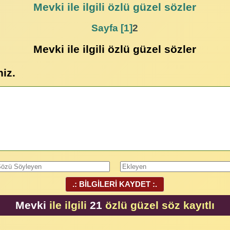
Mevki
ile ilgili özlü güzel sözler
Sayfa [1]
2
Mevki ile ilgili özlü güzel sözler
niz.
.: BİLGİLERİ KAYDET :.
Mevki
ile ilgili
21
özlü güzel söz kayıtlı