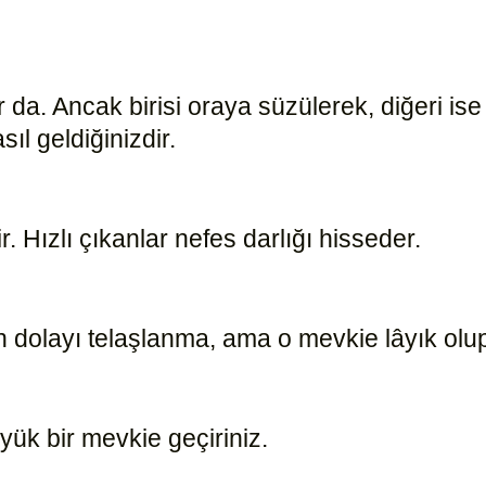
ar da. Ancak birisi oraya süzülerek, diğeri i
ıl geldiğinizdir.
1701
. Hızlı çıkanlar nefes darlığı hisseder.
16531
 dolayı telaşlanma, ama o mevkie lâyık olu
üyük bir mevkie geçiriniz.
16517