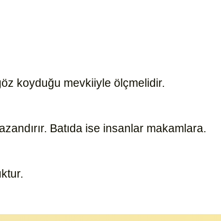
 göz koyduğu mevkiiyle ölçmelidir.
16516
zandırır. Batıda ise insanlar makamlara.
16519
uktur.
16518