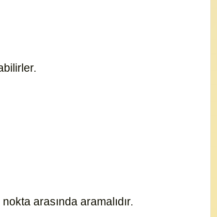
bilirler.
16533
.
16529
ri nokta arasında aramalıdır.
16520