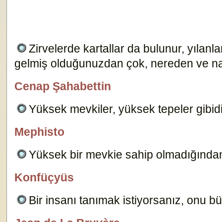
Zirvelerde kartallar da bulunur, yılanl
gelmiş olduğunuzdan çok, nereden ve nas
Cenap Şahabettin
Editör
Yüksek mevkiler, yüksek tepeler gibidir
Mephisto
özlügüzelsözler.com
Yüksek bir mevkie sahip olmadığından
Konfüçyüs
özlügüzelsözler.com
Bir insanı tanımak istiyorsanız, onu b