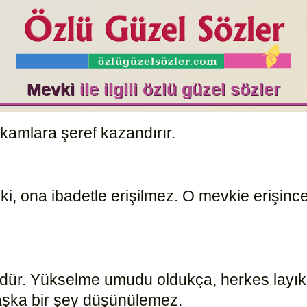
Mevki
ile ilgili özlü güzel sözler
kamlara şeref kazandırır.
16524
r ki, ona ibadetle erişilmez. O mevkie erişi
südür. Yükselme umudu oldukça, herkes layık 
başka bir şey düşünülemez.
16525