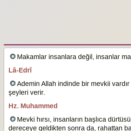
Makamlar insanlara değil, insanlar ma
Lâ-Edrî
özlügüzelsözler.com
Ademin Allah indinde bir mevkii vardı
şeyleri verir.
16515
Hz. Muhammed
özlügüzelsözler.com
Mevki hırsı, insanların başlıca dürtü
dereceye geldikten sonra da, rahattan 