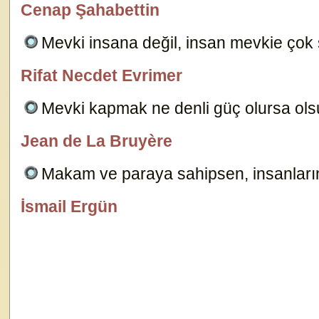
Cenap Şahabettin
özlügüzelsözler.com
Mevki insana değil, insan mevkie çok 
Rifat Necdet Evrimer
özlügüzelsözler.com
Mevki kapmak ne denli güç olursa ols
Jean de La Bruyère
özlügüzelsözler.com
Makam ve paraya sahipsen, insanlar
İsmail Ergün
özlügüzelsözler.com