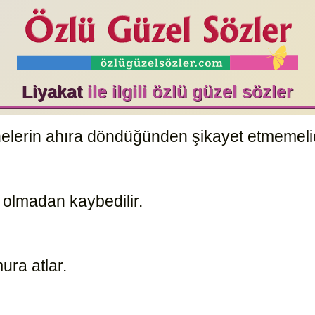
Liyakat
ile ilgili özlü güzel sözler
lerin ahıra döndüğünden şikayet etmemeli
 olmadan kaybedilir.
10497
ura atlar.
838