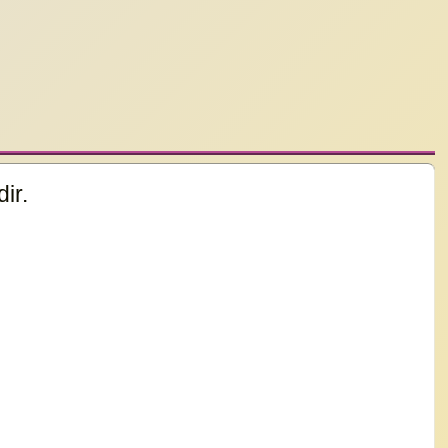
dir.
1721