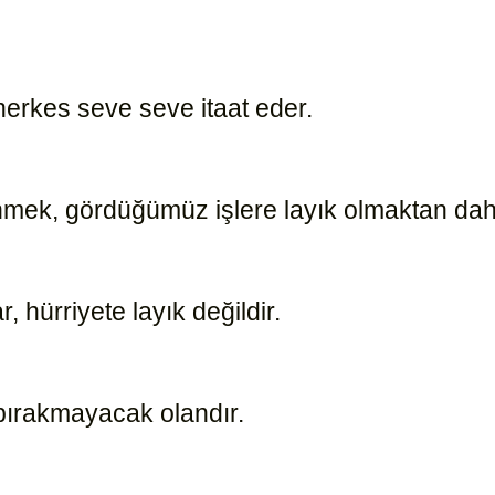
 herkes seve seve itaat eder.
10498
ünmek, gördüğümüz işlere layık olmaktan dah
, hürriyete layık değildir.
1096
bırakmayacak olandır.
23960