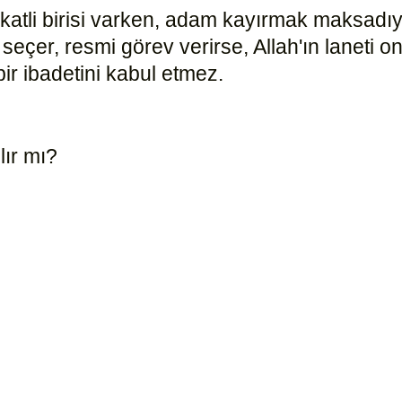
yakatli birisi varken, adam kayırmak maksadı
ni seçer, resmi görev verirse, Allah'ın lanet
bir ibadetini kabul etmez.
10496
ılır mı?
1261