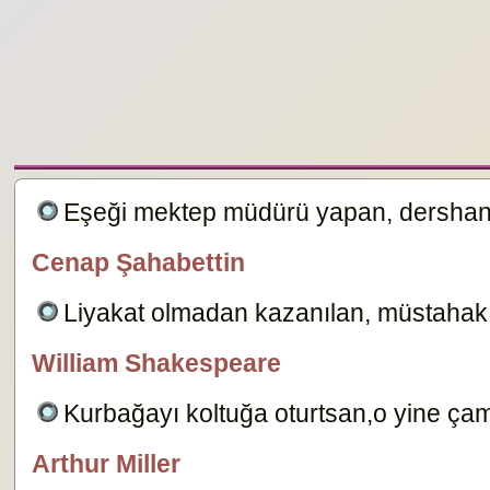
Eşeği mektep müdürü yapan, dershane
Cenap Şahabettin
Editör
Liyakat olmadan kazanılan, müstahak
William Shakespeare
özlügüzelsözler.com
Kurbağayı koltuğa oturtsan,o yine çam
Arthur Miller
Dersimiz.Com