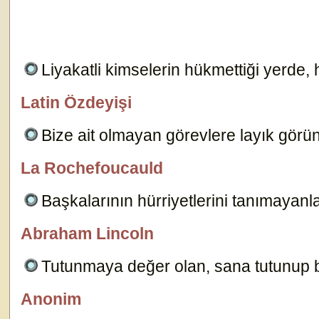
Liyakatli kimselerin hükmettiği yerde,
Latin Özdeyişi
özlügüzelsözler.com
Bize ait olmayan görevlere layık gör
La Rochefoucauld
özlügüzelsözler.com
Başkalarının hürriyetlerini tanımayanlar
Abraham Lincoln
Dersimiz.Com
Tutunmaya değer olan, sana tutunup 
Anonim
Aslı