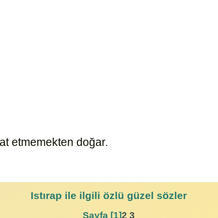
66
.
10473
naat etmemekten doğar.
10475
Istırap
ile ilgili özlü güzel sözler
Sayfa [1]
2
3