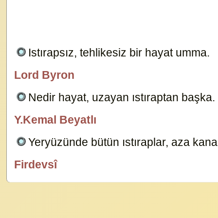
Istırapsız, tehlikesiz bir hayat umma.
104
Lord Byron
özlügüzelsözler.com
Nedir hayat, uzayan ıstıraptan başka
Y.Kemal Beyatlı
özlügüzelsözler.com
Yeryüzünde bütün ıstıraplar, aza ka
Firdevsî
özlügüzelsözler.com