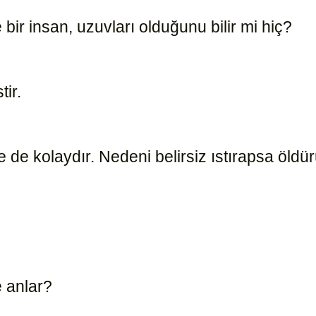
 bir insan, uzuvları olduğunu bilir mi hiç?
10471
tir.
10451
e de kolaydır. Nedeni belirsiz ıstırapsa öld
e anlar?
10454