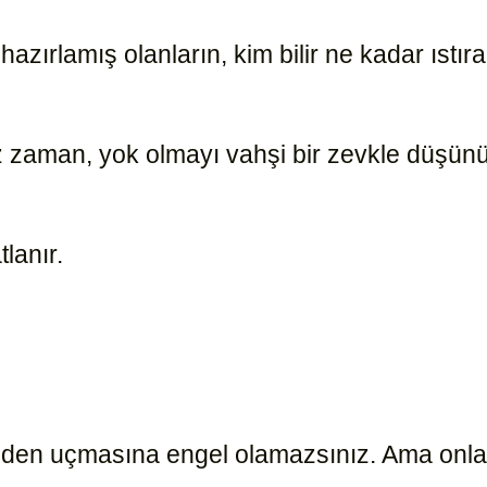
hazırlamış olanların, kim bilir ne kadar ıstı
z zaman, yok olmayı vahşi bir zevkle düşün
tlanır.
10430
in den uçmasına engel olamazsınız. Ama onla