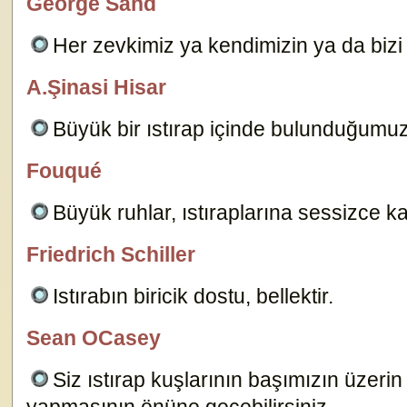
George Sand
özlügüzelsözler.com
Her zevkimiz ya kendimizin ya da bizi 
A.Şinasi Hisar
özlügüzelsözler.com
Büyük bir ıstırap içinde bulunduğumu
Fouqué
özlügüzelsözler.com
Büyük ruhlar, ıstıraplarına sessizce ka
Friedrich Schiller
özlügüzelsözler.com
Istırabın biricik dostu, bellektir.
10450
Sean OCasey
özlügüzelsözler.com
Siz ıstırap kuşlarının başımızın üzer