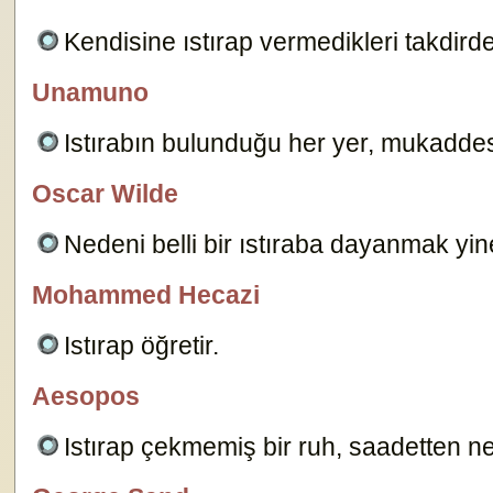
Kendisine ıstırap vermedikleri takdirde
Unamuno
özlügüzelsözler.com
Istırabın bulunduğu her yer, mukaddes
Oscar Wilde
özlügüzelsözler.com
Nedeni belli bir ıstıraba dayanmak yin
Mohammed Hecazi
özlügüzelsözler.com
Istırap öğretir.
10461
Aesopos
özlügüzelsözler.com
Istırap çekmemiş bir ruh, saadetten n