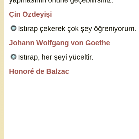
yapmasının önüne geçebilirsiniz.
10474
Çin Özdeyişi
özlügüzelsözler.com
Istırap çekerek çok şey öğreniyorum.
Johann Wolfgang von Goethe
özlügüzelsözler.com
Istırap, her şeyi yüceltir.
10459
Honoré de Balzac
özlügüzelsözler.com