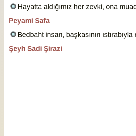
Hayatta aldığımız her zevki, ona muadil
Peyami Safa
özlügüzelsözler.com
Bedbaht insan, başkasının ıstırabıyla
Şeyh Sadi Şirazi
özlügüzelsözler.com