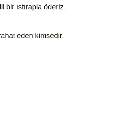
 bir ıstırapla öderiz.
10439
 rahat eden kimsedir.
10426