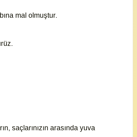
rabına mal olmuştur.
10444
ürüz.
10429
rın, saçlarınızın arasında yuva