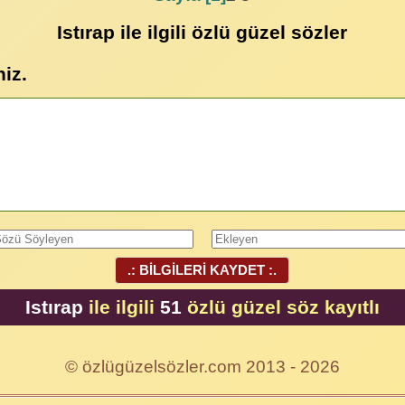
Istırap ile ilgili özlü güzel sözler
niz.
.: BİLGİLERİ KAYDET :.
Istırap
ile ilgili
51
özlü güzel söz kayıtlı
© özlügüzelsözler.com 2013 - 2026