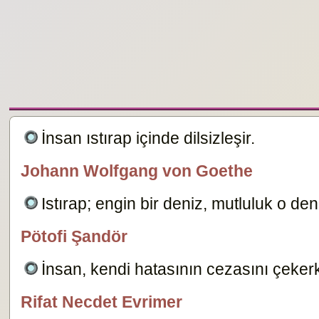
İnsan ıstırap içinde dilsizleşir.
10469
Johann Wolfgang von Goethe
özlügüzelsözler.com
Istırap; engin bir deniz, mutluluk o deni
Pötofi Şandör
özlügüzelsözler.com
İnsan, kendi hatasının cezasını çeker
Rifat Necdet Evrimer
özlügüzelsözler.com