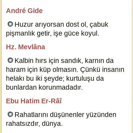
André Gide
özlügüzelsözler.com
Huzur arıyorsan dost ol, çabuk
pişmanlık getir, işe güce koyul.
15137
Hz. Mevlâna
özlügüzelsözler.com
Kalbin hırs için sandık, karnın da
haram için küp olmasın. Çünkü insanın
helakı bu iki şeyde; kurtuluşu da
bunlardan korunmadadır.
19529
Ebu Hatim Er-Râî
ali
Rahatlarını düşünenler yüzünden
rahatsızdır, dünya.
15151