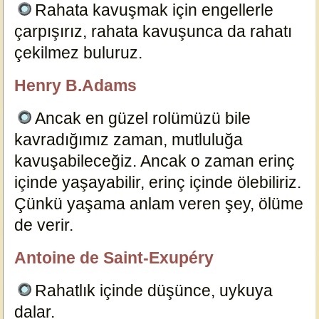
Rahata kavuşmak için engellerle
çarpışırız, rahata kavuşunca da rahatı
çekilmez buluruz.
15149
Henry B.Adams
özlügüzelsözler.com
Ancak en güzel rolümüzü bile
kavradığımız zaman, mutluluğa
kavuşabileceğiz. Ancak o zaman erinç
içinde yaşayabilir, erinç içinde ölebiliriz.
Çünkü yaşama anlam veren şey, ölüme
de verir.
15128
Antoine de Saint-Exupéry
özlügüzelsözler.com
Rahatlık içinde düşünce, uykuya
dalar.
15153