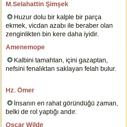
M.Selahattin Şimşek
özlügüzelsözler.com
Huzur dolu bir kalple bir parça
ekmek, vicdan azabı ile beraber olan
zenginlikten bin kere daha iyidir.
15139
Amenemope
özlügüzelsözler.com
Kalbini tamahtan, içini gazaptan,
nefsini fenalıktan saklayan felah bulur.
15147
Hz. Ömer
özlügüzelsözler.com
İnsanın en rahat göründüğü zaman,
belki de rol yaptığı andır.
15145
Oscar Wilde
özlügüzelsözler.com