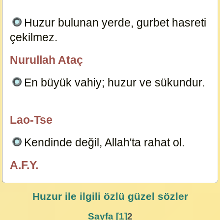
Huzur bulunan yerde, gurbet hasreti
çekilmez.
15138
Nurullah Ataç
özlügüzelsözler.com
En büyük vahiy; huzur ve sükundur.
15132
Lao-Tse
özlügüzelsözler.com
Kendinde değil, Allah'ta rahat ol.
15148
A.F.Y.
özlügüzelsözler.com
Huzur
ile ilgili özlü güzel sözler
Sayfa [1]
2