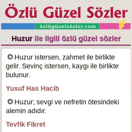
Huzur
ile ilgili özlü güzel sözler
Huzur istersen, zahmet ile birlikte
gelir. Sevinç istersen, kaygı ile birlikte
bulunur.
15141
Yusuf Has Hacib
özlügüzelsözler.com
Huzur; sevgi ve nefretin ötesindeki
alemin adıdır.
15142
Tevfik Fikret
özlügüzelsözler.com