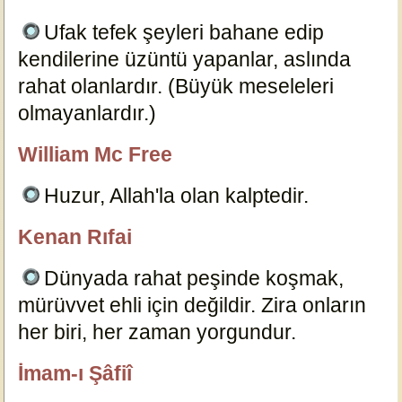
Ufak tefek şeyleri bahane edip
kendilerine üzüntü yapanlar, aslında
rahat olanlardır. (Büyük meseleleri
olmayanlardır.)
15154
William Mc Free
özlügüzelsözler.com
Huzur, Allah'la olan kalptedir.
15136
Kenan Rıfai
özlügüzelsözler.com
Dünyada rahat peşinde koşmak,
mürüvvet ehli için değildir. Zira onların
her biri, her zaman yorgundur.
15130
İmam-ı Şâfiî
özlügüzelsözler.com