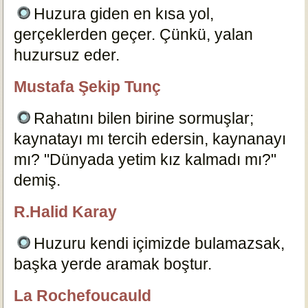
Huzura giden en kısa yol,
gerçeklerden geçer. Çünkü, yalan
huzursuz eder.
15143
Mustafa Şekip Tunç
özlügüzelsözler.com
Rahatını bilen birine sormuşlar;
kaynatayı mı tercih edersin, kaynanayı
mı? "Dünyada yetim kız kalmadı mı?"
demiş.
15150
R.Halid Karay
özlügüzelsözler.com
Huzuru kendi içimizde bulamazsak,
başka yerde aramak boştur.
15144
La Rochefoucauld
özlügüzelsözler.com