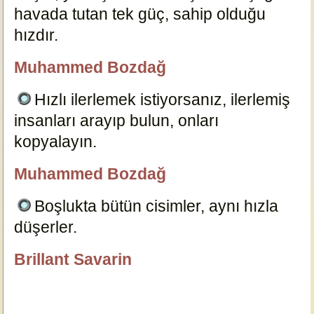
havada tutan tek güç, sahip olduğu
hızdır.
15018
Muhammed Bozdağ
özlügüzelsözler.com
Hızlı ilerlemek istiyorsanız, ilerlemiş
insanları arayıp bulun, onları
kopyalayın.
15015
Muhammed Bozdağ
özlügüzelsözler.com
Boşlukta bütün cisimler, aynı hızla
düşerler.
15013
Brillant Savarin
özlügüzelsözler.com