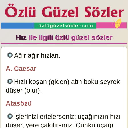
Hız
ile ilgili özlü güzel sözler
Ağır ağır hızlan.
15012
A. Caesar
özlügüzelsözler.com
Hızlı koşan (giden) atın boku seyrek
düşer (olur).
23676
Atasözü
özlügüzelsözler.com
İşlerinizi ertelerseniz; uçağınızın hızı
düşer, yere çakılırsınız. Çünkü uçağı