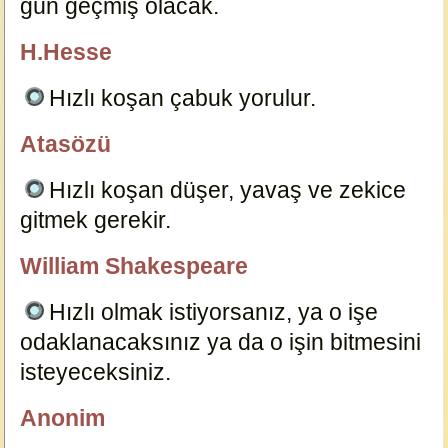
gün geçmiş olacak.
15017
H.Hesse
özlügüzelsözler.com
Hızlı koşan çabuk yorulur.
23120
Atasözü
özlügüzelsözler.com
Hızlı koşan düşer, yavaş ve zekice
gitmek gerekir.
15016
William Shakespeare
özlügüzelsözler.com
Hızlı olmak istiyorsanız, ya o işe
odaklanacaksınız ya da o işin bitmesini
isteyeceksiniz.
19151
Anonim
B.Çınar