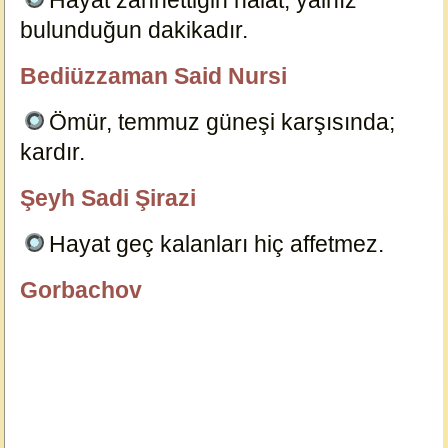
Hayat zannettiğin hâlât, yalnız
bulunduğun dakikadır.
14667
Bediüzzaman Said Nursi
özlügüzelsözler.com
Ömür, temmuz güneşi karşısında;
kardır.
14729
Şeyh Sadi Şirazi
özlügüzelsözler.com
Hayat geç kalanları hiç affetmez.
814
Gorbachov
Dersimiz.Com