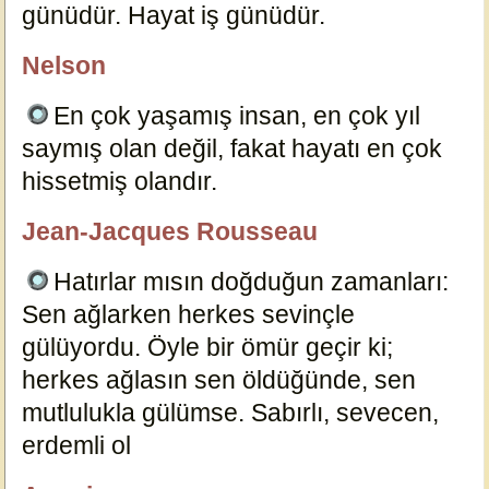
günüdür. Hayat iş günüdür.
14632
Nelson
özlügüzelsözler.com
En çok yaşamış insan, en çok yıl
saymış olan değil, fakat hayatı en çok
hissetmiş olandır.
14548
Jean-Jacques Rousseau
özlügüzelsözler.com
Hatırlar mısın doğduğun zamanları:
Sen ağlarken herkes sevinçle
gülüyordu. Öyle bir ömür geçir ki;
herkes ağlasın sen öldüğünde, sen
mutlulukla gülümse. Sabırlı, sevecen,
erdemli ol
2064