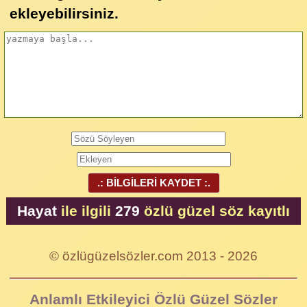
ekleyebilirsiniz.
.: BİLGİLERİ KAYDET :.
Hayat
ile ilgili
279
özlü güzel söz kayıtlı
© özlügüzelsözler.com 2013 - 2026
Anlamlı Etkileyici Özlü Güzel Sözler