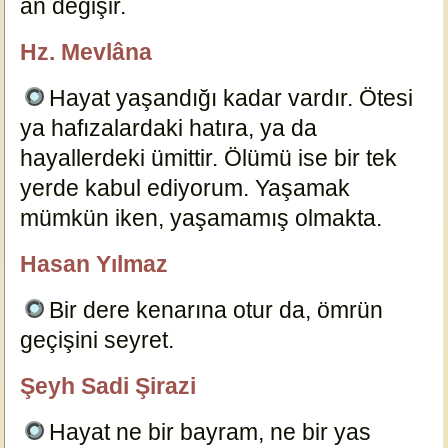
an değişir.
14721
Hz. Mevlâna
özlügüzelsözler.com
Hayat yaşandığı kadar vardır. Ötesi
ya hafızalardaki hatıra, ya da
hayallerdeki ümittir. Ölümü ise bir tek
yerde kabul ediyorum. Yaşamak
mümkün iken, yaşamamış olmakta.
14662
Hasan Yılmaz
özlügüzelsözler.com
Bir dere kenarına otur da, ömrün
geçişini seyret.
14539
Şeyh Sadi Şirazi
özlügüzelsözler.com
Hayat ne bir bayram, ne bir yas