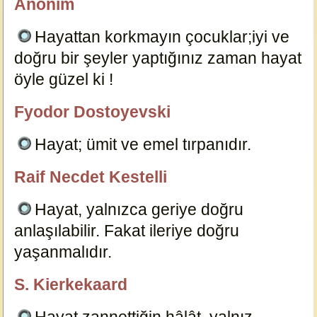
Anonim
Editör
Hayattan korkmayın çocuklar;iyi ve
doğru bir şeyler yaptığınız zaman hayat
öyle güzel ki !
931
Fyodor Dostoyevski
Dersimiz.Com
Hayat; ümit ve emel tırpanıdır.
14656
Raif Necdet Kestelli
özlügüzelsözler.com
Hayat, yalnızca geriye doğru
anlaşılabilir. Fakat ileriye doğru
yaşanmalıdır.
14660
S. Kierkekaard
özlügüzelsözler.com