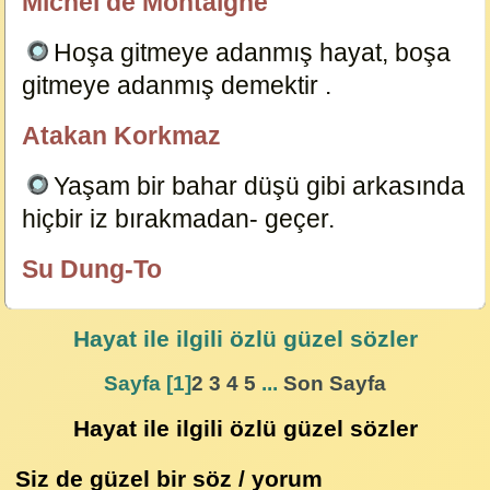
Michel de Montaigne
özlügüzelsözler.com
Hoşa gitmeye adanmış hayat, boşa
gitmeye adanmış demektir .
2440
Atakan Korkmaz
ÖzlüGüzelSözler.com
Yaşam bir bahar düşü gibi arkasında
hiçbir iz bırakmadan- geçer.
14743
Su Dung-To
özlügüzelsözler.com
Hayat
ile ilgili özlü güzel sözler
Sayfa [1]
2
3
4
5
...
Son Sayfa
Hayat ile ilgili özlü güzel sözler
Siz de güzel bir söz / yorum