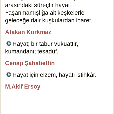
arasındaki süreçtir hayat.
Yaşanmamışlığa ait keşkelerle
geleceğe dair kuşkulardan ibaret.
2441
Atakan Korkmaz
ÖzlüGüzelSözler.com
Hayat; bir tabur vukuattır,
kumandanı; tesadüf.
14581
Cenap Şahabettin
özlügüzelsözler.com
Hayat için elzem, hayatı istihkâr.
14611
M.Akif Ersoy
özlügüzelsözler.com