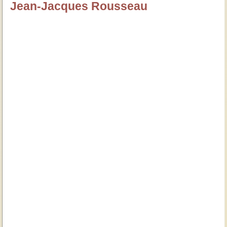
Jean-Jacques Rousseau
özlügüzelsözler.com