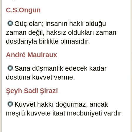
C.S.Ongun
özlügüzelsözler.com
Güç olan; insanın haklı olduğu
zaman değil, haksız oldukları zaman
dostlarıyla birlikte olmasıdır.
18889
André Maulraux
özlügüzelsözler.com
Sana düşmanlık edecek kadar
dostuna kuvvet verme.
18950
Şeyh Sadi Şirazi
özlügüzelsözler.com
Kuvvet hakkı doğurmaz, ancak
meşrû kuvvete itaat mecburiyeti vardır.
18929