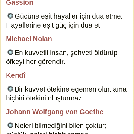
Gassion
özlügüzelsözler.com
Gücüne eşit hayaller için dua etme.
Hayallerine eşit güç için dua et.
18879
Michael Nolan
özlügüzelsözler.com
En kuvvetli insan, şehveti öldürüp
öfkeyi hor görendir.
18868
Kendî
özlügüzelsözler.com
Bir kuvvet ötekine egemen olur, ama
hiçbiri ötekini oluşturmaz.
18856
Johann Wolfgang von Goethe
özlügüzelsözler.com
Neleri bilmediğini bilen çoktur;