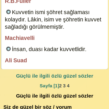
R.B.Fuller
özlügüzelsözler.com
Kuvvetin ismi şöhret sağlaması
kolaydır. Lâkin, isim ve şöhretin kuvvet
sağladığı görülmemiştir.
18935
Machiavelli
özlügüzelsözler.com
İnsan, duası kadar kuvvetlidir.
18918
Ali Suad
özlügüzelsözler.com
Güçlü
ile ilgili özlü güzel sözler
Sayfa [1]
2
3
4
Güçlü ile ilgili özlü güzel sözler
Siz de güzel bir söz / yorum