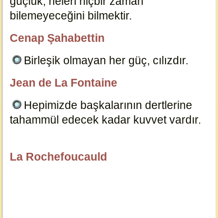
güçlük, neleri hiçbir zaman
bilemeyeceğini bilmektir.
18946
Cenap Şahabettin
özlügüzelsözler.com
Birleşik olmayan her güç, cılızdır.
18860
Jean de La Fontaine
özlügüzelsözler.com
Hepimizde başkalarının dertlerine
tahammül edecek kadar kuvvet vardır.
18910
La Rochefoucauld
özlügüzelsözler.com