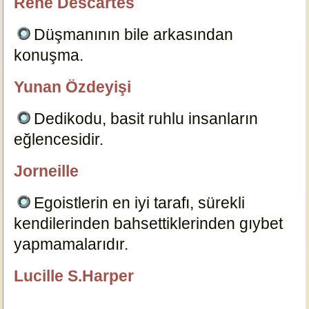
René Descartes
özlügüzelsözler.com
Düşmanının bile arkasından
konuşma.
4606
Yunan Özdeyişi
özlügüzelsözler.com
Dedikodu, basit ruhlu insanların
eğlencesidir.
1137
Jorneille
Dersimiz.Com
Egoistlerin en iyi tarafı, sürekli
kendilerinden bahsettiklerinden gıybet
yapmamalarıdır.
4607
Lucille S.Harper
özlügüzelsözler.com