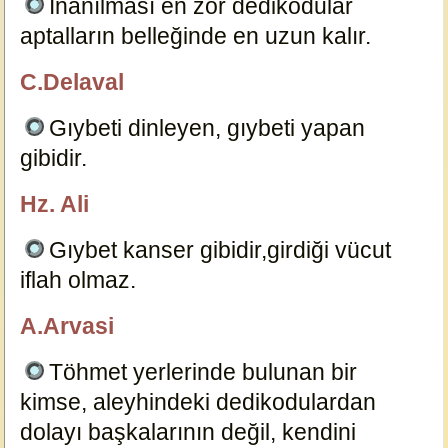
İnanılması en zor dedikodular
aptalların belleğinde en uzun kalır.
4611
C.Delaval
özlügüzelsözler.com
Gıybeti dinleyen, gıybeti yapan
gibidir.
4610
Hz. Ali
özlügüzelsözler.com
Gıybet kanser gibidir,girdiği vücut
iflah olmaz.
4609
A.Arvasi
özlügüzelsözler.com
Töhmet yerlerinde bulunan bir
kimse, aleyhindeki dedikodulardan
dolayı başkalarının değil, kendini