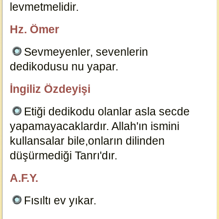
levmetmelidir.
4614
Hz. Ömer
özlügüzelsözler.com
Sevmeyenler, sevenlerin
dedikodusu nu yapar.
4613
İngiliz Özdeyişi
özlügüzelsözler.com
Etiği dedikodu olanlar asla secde
yapamayacaklardır. Allah'ın ismini
kullansalar bile,onların dilinden
düşürmediği Tanrı'dır.
4608
A.F.Y.
özlügüzelsözler.com
Fısıltı ev yıkar.
23657