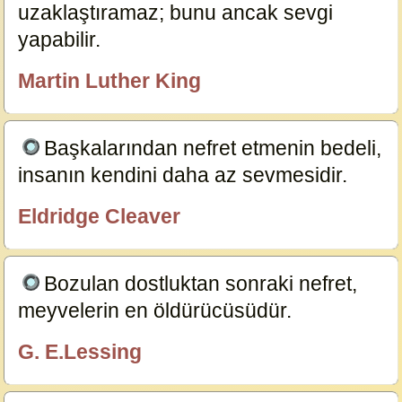
uzaklaştıramaz; bunu ancak sevgi
yapabilir.
23767
Martin Luther King
BenSu
Başkalarından nefret etmenin bedeli,
insanın kendini daha az sevmesidir.
19351
Eldridge Cleaver
özlügüzelsözler.com
Bozulan dostluktan sonraki nefret,
meyvelerin en öldürücüsüdür.
19315
G. E.Lessing
özlügüzelsözler.com