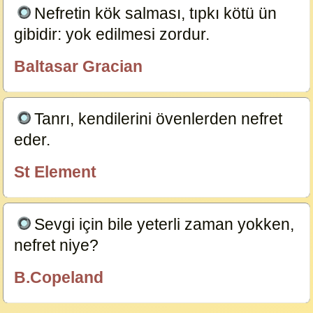
Nefretin kök salması, tıpkı kötü ün
gibidir: yok edilmesi zordur.
19207
Baltasar Gracian
özlügüzelsözler.com
Tanrı, kendilerini övenlerden nefret
eder.
12759
St Element
özlügüzelsözler.com
Sevgi için bile yeterli zaman yokken,
nefret niye?
12758
B.Copeland
özlügüzelsözler.com