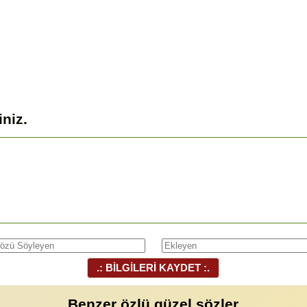
iniz.
.: BİLGİLERİ KAYDET :.
Benzer özlü güzel sözler