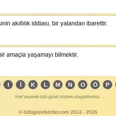
in akıllılık iddiası, bir yalandan ibarettir.
9253
bir amaçla yaşamayı bilmektir.
9252
I
İ
K
L
M
N
O
Ö
P
Harf seçerek özlü güzel sözlere ulaşabilirsiniz.
© özlügüzelsözler.com 2013 - 2026