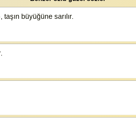
, taşın büyüğüne sarılır.
23617
r.
19296
54