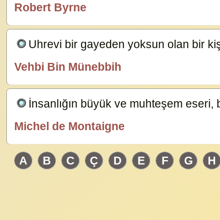
Robert Byrne
özlügüzelsözler.com
Uhrevi bir gayeden yoksun olan bir kişin
Vehbi Bin Münebbih
özlügüzelsözler.com
İnsanlığın büyük ve muhteşem eseri, 
Michel de Montaigne
özlügüzelsözler.com
A
B
C
Ç
D
E
F
G
H