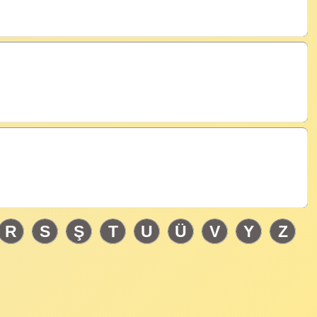
R
S
Ş
T
U
Ü
V
Y
Z