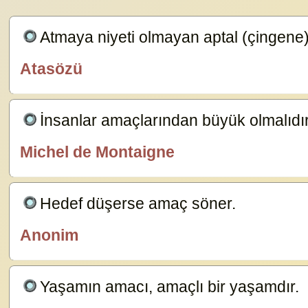
Atmaya niyeti olmayan aptal (çingene)
Atasözü
özlügüzelsözler.com
İnsanlar amaçlarından büyük olmalıdı
Michel de Montaigne
özlügüzelsözler.com
Hedef düşerse amaç söner.
19124
Anonim
kader
Yaşamın amacı, amaçlı bir yaşamdır.
92