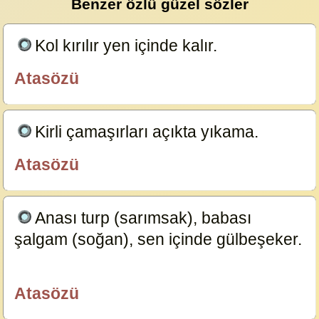
Benzer özlü güzel sözler
Kol kırılır yen içinde kalır.
23745
Atasözü
özlügüzelsözler.com
Kirli çamaşırları açıkta yıkama.
23683
Atasözü
özlügüzelsözler.com
Anası turp (sarımsak), babası
şalgam (soğan), sen içinde gülbeşeker.
20290
Atasözü
özlügüzelsözler.com