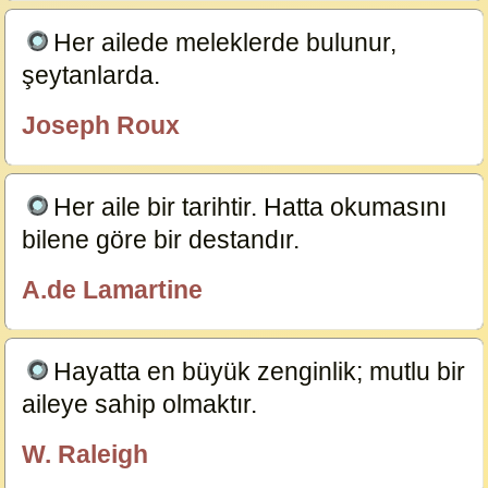
Her ailede meleklerde bulunur,
şeytanlarda.
3953
Joseph Roux
özlügüzelsözler.com
Her aile bir tarihtir. Hatta okumasını
bilene göre bir destandır.
3952
A.de Lamartine
özlügüzelsözler.com
Hayatta en büyük zenginlik; mutlu bir
aileye sahip olmaktır.
3951
W. Raleigh
özlügüzelsözler.com