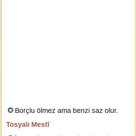
Borçlu ölmez ama benzi saz olur.
6130
Tosyalı Mestî
özlügüzelsözler.com