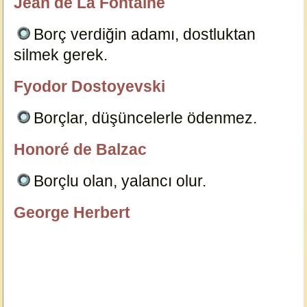
Jean de La Fontaine
özlügüzelsözler.com
Borç verdiğin adamı, dostluktan
silmek gerek.
6125
Fyodor Dostoyevski
özlügüzelsözler.com
Borçlar, düşüncelerle ödenmez.
6127
Honoré de Balzac
özlügüzelsözler.com
Borçlu olan, yalancı olur.
6129
George Herbert
özlügüzelsözler.com