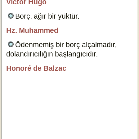
Victor Hugo
özlügüzelsözler.com
Borç, ağır bir yüktür.
6116
Hz. Muhammed
özlügüzelsözler.com
Ödenmemiş bir borç alçalmadır,
dolandırıcılığın başlangıcıdır.
6136
Honoré de Balzac
özlügüzelsözler.com