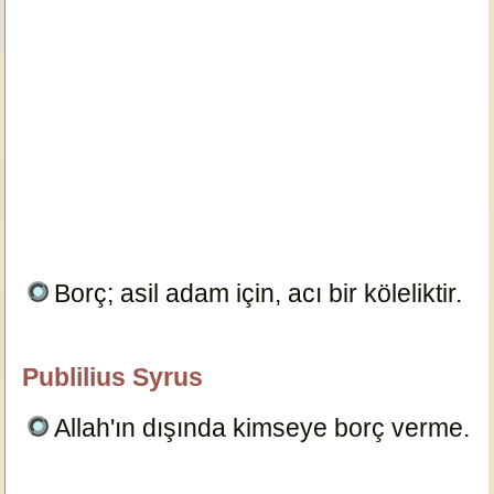
Borç; asil adam için, acı bir köleliktir.
6119
Publilius Syrus
özlügüzelsözler.com
Allah'ın dışında kimseye borç verme.
6112