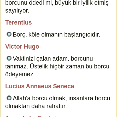
borcunu ödedi mi, büyük bir iyilik etmiş
sayılıyor.
6138
Terentius
özlügüzelsözler.com
Borç, köle olmanın başlangıcıdır.
1973
Victor Hugo
Editör
Vaktinizi çalan adam, borcunu
tanımaz. Üstelik hiçbir zaman bu borcu
ödeyemez.
6139
Lucius Annaeus Seneca
özlügüzelsözler.com
Allah'a borcu olmak, insanlara borcu
olmaktan daha rahattır.
6111