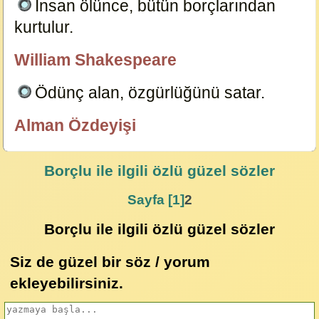
İnsan ölünce, bütün borçlarından
kurtulur.
6134
William Shakespeare
özlügüzelsözler.com
Ödünç alan, özgürlüğünü satar.
6137
Alman Özdeyişi
özlügüzelsözler.com
Borçlu
ile ilgili özlü güzel sözler
Sayfa [1]
2
Borçlu ile ilgili özlü güzel sözler
Siz de güzel bir söz / yorum
ekleyebilirsiniz.