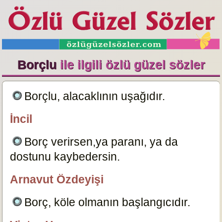
Borçlu
ile ilgili özlü güzel sözler
Borçlu, alacaklının uşağıdır.
6128
İncil
özlügüzelsözler.com
Borç verirsen,ya paranı, ya da
dostunu kaybedersin.
6126
Arnavut Özdeyişi
özlügüzelsözler.com
Borç, köle olmanın başlangıcıdır.
6123