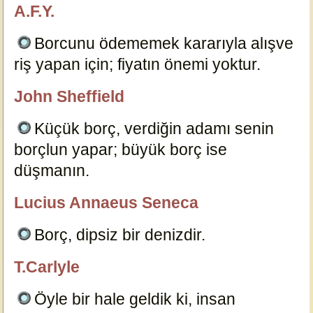
A.F.Y.
özlügüzelsözler.com
Borcunu ödememek kararıyla alışve
riş yapan için; fiyatın önemi yoktur.
6115
John Sheffield
özlügüzelsözler.com
Küçük borç, verdiğin adamı senin
borçlun yapar; büyük borç ise
düşmanın.
6135
Lucius Annaeus Seneca
özlügüzelsözler.com
Borç, dipsiz bir denizdir.
6120
T.Carlyle
özlügüzelsözler.com
Öyle bir hale geldik ki, insan