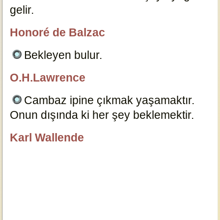
gelir.
6097
Honoré de Balzac
özlügüzelsözler.com
Bekleyen bulur.
6101
O.H.Lawrence
özlügüzelsözler.com
Cambaz ipine çıkmak yaşamaktır.
Onun dışında ki her şey beklemektir.
6102
Karl Wallende
özlügüzelsözler.com