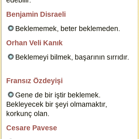
edebilir.
6098
Benjamin Disraeli
özlügüzelsözler.com
Beklememek, beter beklemeden.
6096
Orhan Veli Kanık
özlügüzelsözler.com
Beklemeyi bilmek, başarının sırrıdır.
6099
Fransız Özdeyişi
özlügüzelsözler.com
Gene de bir iştir beklemek.
Bekleyecek bir şeyi olmamaktır,
korkunç olan.
6103
Cesare Pavese
özlügüzelsözler.com