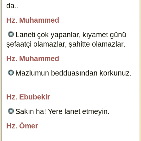
da..
10094
Hz. Muhammed
özlügüzelsözler.com
Laneti çok yapanlar, kıyamet günü
şefaatçi olamazlar, şahitte olamazlar.
10095
Hz. Muhammed
özlügüzelsözler.com
Mazlumun bedduasından korkunuz.
10096
Hz. Ebubekir
özlügüzelsözler.com
Sakın ha! Yere lanet etmeyin.
10098
Hz. Ömer
özlügüzelsözler.com