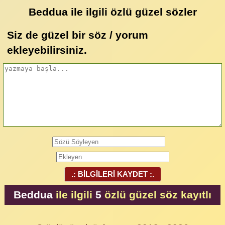
Beddua ile ilgili özlü güzel sözler
Siz de güzel bir söz / yorum
ekleyebilirsiniz.
.: BİLGİLERİ KAYDET :.
Beddua
ile ilgili
5
özlü güzel söz kayıtlı