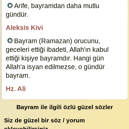
Arife, bayramdan daha mutlu
gündür.
6844
Aleksis Kivi
özlügüzelsözler.com
Bayram (Ramazan) orucunu,
geceleri ettiği ibadeti, Allah'ın kabul
ettiği kişiye bayramdır. Hangi gün
Allah'a isyan edilmezse, o gündür
bayram.
9869
Hz. Ali
özlügüzelsözler.com
Bayram ile ilgili özlü güzel sözler
Siz de güzel bir söz / yorum
ekleyebilirsiniz.