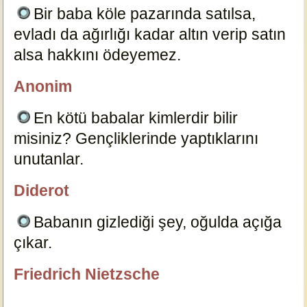
Bir baba köle pazarında satılsa,
evladı da ağırlığı kadar altın verip satın
alsa hakkını ödeyemez.
19088
Anonim
mesut
En kötü babalar kimlerdir bilir
misiniz? Gençliklerinde yaptıklarını
unutanlar.
1941
Diderot
Editör
Babanın gizlediği şey, oğulda açığa
çıkar.
1353
Friedrich Nietzsche
Reyhan