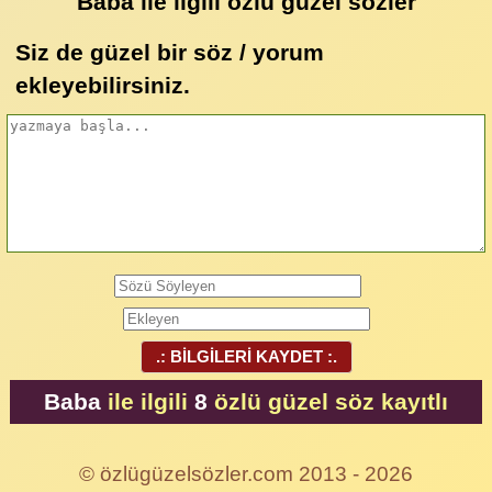
Baba ile ilgili özlü güzel sözler
Siz de güzel bir söz / yorum
ekleyebilirsiniz.
.: BİLGİLERİ KAYDET :.
Baba
ile ilgili
8
özlü güzel söz kayıtlı
© özlügüzelsözler.com 2013 - 2026