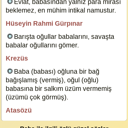
Evlat, babasından yalnız para mirası
beklemez, en mühim intikal namustur.
1444
Hüseyin Rahmi Gürpınar
Dersimiz.Com
Barışta oğullar babalarını, savaşta
babalar oğullarını gömer.
1356
Krezüs
Reyhan
Baba (babası) oğluna bir bağ
bağışlamış (vermiş), oğul (oğlu)
babasına bir salkım üzüm vermemiş
(üzümü çok görmüş).
23637
Atasözü
özlügüzelsözler.com