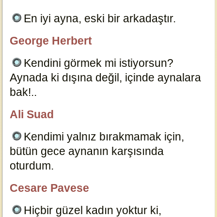
En iyi ayna, eski bir arkadaştır.
5136
George Herbert
özlügüzelsözler.com
Kendini görmek mi istiyorsun?
Aynada ki dışına değil, içinde aynalara
bak!..
4002
Ali Suad
özlügüzelsözler.com
Kendimi yalnız bırakmamak için,
bütün gece aynanın karşısında
oturdum.
4001
Cesare Pavese
özlügüzelsözler.com
Hiçbir güzel kadın yoktur ki,