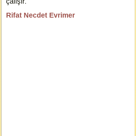
çalışır.
3991
Rifat Necdet Evrimer
özlügüzelsözler.com