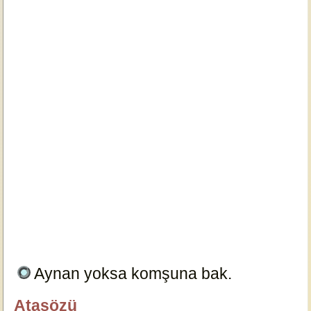
Aynan yoksa komşuna bak.
22208
Atasözü
özlügüzelsözler.com