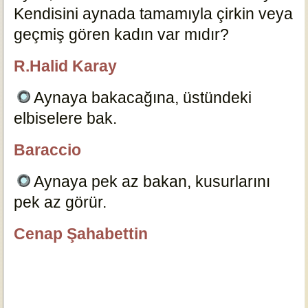
Kendisini aynada tamamıyla çirkin veya
geçmiş gören kadın var mıdır?
3998
R.Halid Karay
özlügüzelsözler.com
Aynaya bakacağına, üstündeki
elbiselere bak.
3992
Baraccio
özlügüzelsözler.com
Aynaya pek az bakan, kusurlarını
pek az görür.
3995
Cenap Şahabettin
özlügüzelsözler.com