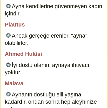
Ayna kendilerine güvenmeyen kadın
içindir.
3990
Plautus
özlügüzelsözler.com
Ancak gerçeğe erenler, "ayna"
olabilirler.
3988
Ahmed Hulûsi
özlügüzelsözler.com
İyi dostu olanın, aynaya ihtiyacı
yoktur.
4000
Malava
özlügüzelsözler.com
Aynanın dostluğu elli yaşına
kadardır, ondan sonra hep aleyhinize