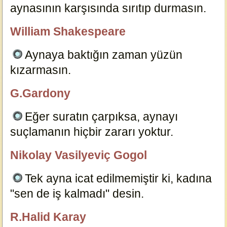
aynasının karşısında sırıtıp durmasın.
3999
William Shakespeare
özlügüzelsözler.com
Aynaya baktığın zaman yüzün
kızarmasın.
3993
G.Gardony
özlügüzelsözler.com
Eğer suratın çarpıksa, aynayı
suçlamanın hiçbir zararı yoktur.
3996
Nikolay Vasilyeviç Gogol
özlügüzelsözler.com
Tek ayna icat edilmemiştir ki, kadına
"sen de iş kalmadı" desin.
4003
R.Halid Karay
özlügüzelsözler.com