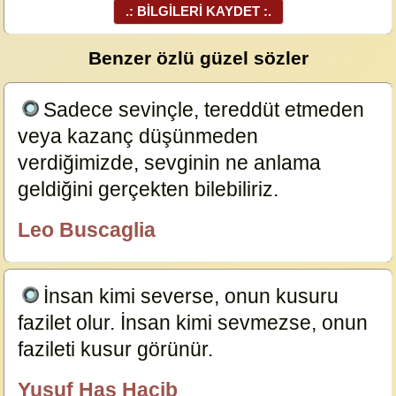
.: BİLGİLERİ KAYDET :.
Benzer özlü güzel sözler
Sadece sevinçle, tereddüt etmeden
veya kazanç düşünmeden
verdiğimizde, sevginin ne anlama
geldiğini gerçekten bilebiliriz.
24045
Leo Buscaglia
özlügüzelsözler.com
İnsan kimi severse, onun kusuru
fazilet olur. İnsan kimi sevmezse, onun
fazileti kusur görünür.
23857
Yusuf Has Hacib
özlügüzelsözler.com