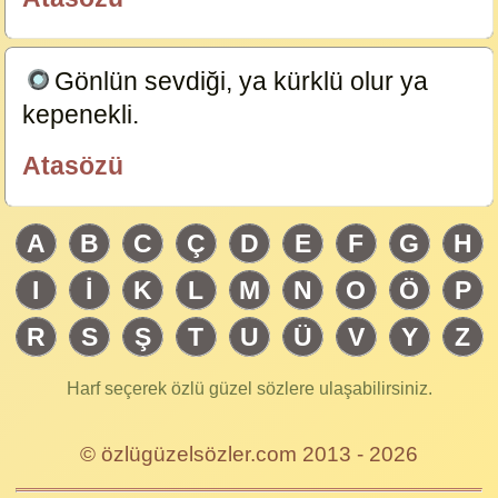
özlügüzelsözler.com
Gönlün sevdiği, ya kürklü olur ya
kepenekli.
23666
Atasözü
özlügüzelsözler.com
A
B
C
Ç
D
E
F
G
H
I
İ
K
L
M
N
O
Ö
P
R
S
Ş
T
U
Ü
V
Y
Z
Harf seçerek özlü güzel sözlere ulaşabilirsiniz.
© özlügüzelsözler.com 2013 - 2026