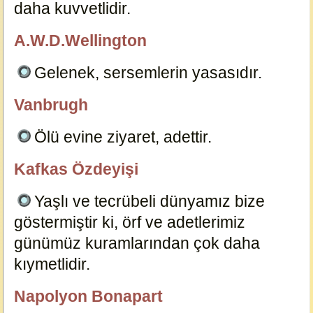
daha kuvvetlidir.
12252
A.W.D.Wellington
özlügüzelsözler.com
Gelenek, sersemlerin yasasıdır.
12255
Vanbrugh
özlügüzelsözler.com
Ölü evine ziyaret, adettir.
12258
Kafkas Özdeyişi
özlügüzelsözler.com
Yaşlı ve tecrübeli dünyamız bize
göstermiştir ki, örf ve adetlerimiz
günümüz kuramlarından çok daha
kıymetlidir.
12259
Napolyon Bonapart
özlügüzelsözler.com