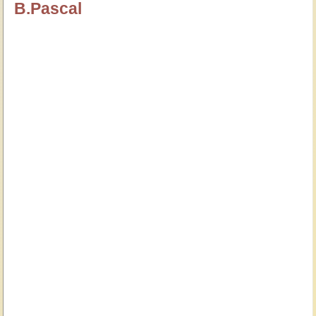
B.Pascal
özlügüzelsözler.com