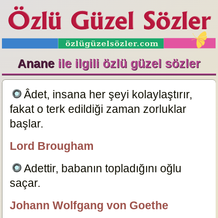
Anane
ile ilgili özlü güzel sözler
Âdet, insana her şeyi kolaylaştırır,
fakat o terk edildiği zaman zorluklar
başlar.
12250
Lord Brougham
özlügüzelsözler.com
Adettir, babanın topladığını oğlu
saçar.
12254
Johann Wolfgang von Goethe
özlügüzelsözler.com