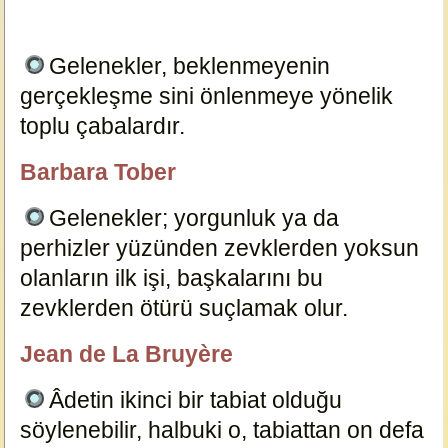
Gelenekler, beklenmeyenin
gerçekleşme sini önlenmeye yönelik
toplu çabalardır.
12256
Barbara Tober
özlügüzelsözler.com
Gelenekler; yorgunluk ya da
perhizler yüzünden zevklerden yoksun
olanların ilk işi, başkalarını bu
zevklerden ötürü suçlamak olur.
12257
Jean de La Bruyère
özlügüzelsözler.com
Âdetin ikinci bir tabiat olduğu
söylenebilir, halbuki o, tabiattan on defa