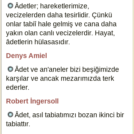
Âdetler; hareketlerimize,
vecizelerden daha tesirlidir. Çünkü
onlar tabiî hale gelmiş ve cana daha
yakın olan canlı vecizelerdir. Hayat,
âdetlerin hülasasıdır.
12253
Denys Amiel
özlügüzelsözler.com
Âdet ve an'aneler bizi beşiğimizde
karşılar ve ancak mezarımızda terk
ederler.
12251
Robert İngersoll
özlügüzelsözler.com
Âdet, asıl tabiatımızı bozan ikinci bir
tabiattır.
12249