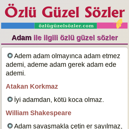
Adam
ile ilgili özlü güzel sözler
Adem adam olmayınca adam etmez
ademi, ademe adam gerek adam ede
ademi.
2185
Atakan Korkmaz
BÜŞRA
İyi adamdan, kötü koca olmaz.
5932
William Shakespeare
özlügüzelsözler.com
Adam savaşmakla çetin er sayılmaz,