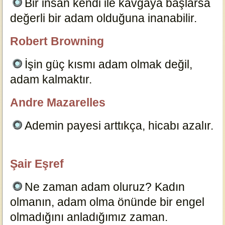
Bir insan kendi ile kavgaya başlarsa
değerli bir adam olduğuna inanabilir.
19282
Robert Browning
özlügüzelsözler.com
İşin güç kısmı adam olmak değil,
adam kalmaktır.
5929
Andre Mazarelles
özlügüzelsözler.com
Ademin payesi arttıkça, hicabı azalır.
5919
Şair Eşref
özlügüzelsözler.com
Ne zaman adam oluruz? Kadın
olmanın, adam olma önünde bir engel
olmadığını anladığımız zaman.
5933