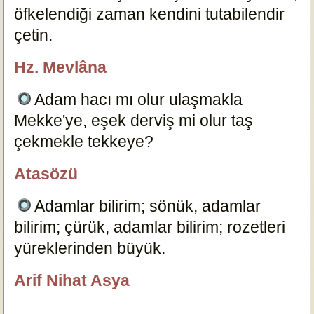
öfkelendiği zaman kendini tutabilendir
çetin.
19306
Hz. Mevlâna
özlügüzelsözler.com
Adam hacı mı olur ulaşmakla
Mekke'ye, eşek derviş mi olur taş
çekmekle tekkeye?
22060
Atasözü
özlügüzelsözler.com
Adamlar bilirim; sönük, adamlar
bilirim; çürük, adamlar bilirim; rozetleri
yüreklerinden büyük.
5917
Arif Nihat Asya
özlügüzelsözler.com