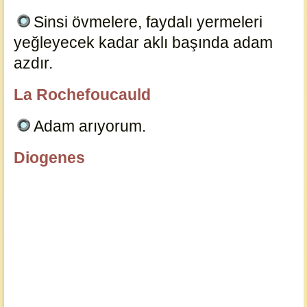
Sinsi övmelere, faydalı yermeleri
yeğleyecek kadar aklı başında adam
azdır.
5935
La Rochefoucauld
özlügüzelsözler.com
Adam arıyorum.
5915
Diogenes
özlügüzelsözler.com