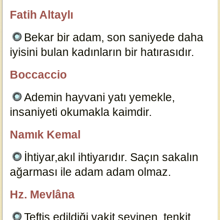
Fatih Altaylı
özlügüzelsözler.com
Bekar bir adam, son saniyede daha
iyisini bulan kadınların bir hatırasıdır.
5920
Boccaccio
özlügüzelsözler.com
Ademin hayvani yatı yemekle,
insaniyeti okumakla kaimdir.
5918
Namık Kemal
özlügüzelsözler.com
İhtiyar,akıl ihtiyarıdır. Saçın sakalın
ağarması ile adam adam olmaz.
5928
Hz. Mevlâna
özlügüzelsözler.com
Teftiş edildiği vakit sevinen, tenkit