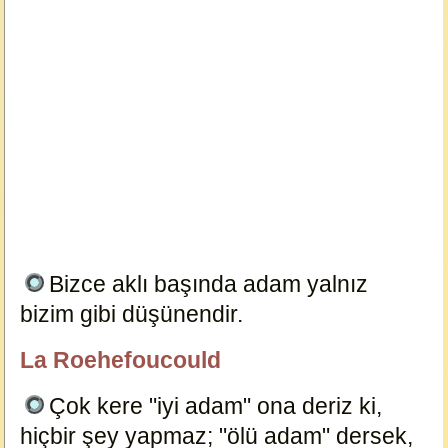
Bizce aklı başında adam yalnız
bizim gibi düşünendir.
1118
La Roehefoucould
Dersimiz.Com
Çok kere "iyi adam" ona deriz ki,
hiçbir şey yapmaz; "ölü adam" dersek,