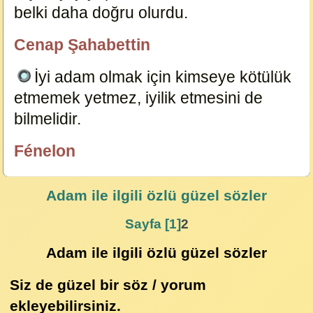
belki daha doğru olurdu.
5925
Cenap Şahabettin
özlügüzelsözler.com
İyi adam olmak için kimseye kötülük
etmemek yetmez, iyilik etmesini de
bilmelidir.
5931
Fénelon
özlügüzelsözler.com
Adam
ile ilgili özlü güzel sözler
Sayfa [1]
2
Adam ile ilgili özlü güzel sözler
Siz de güzel bir söz / yorum
ekleyebilirsiniz.