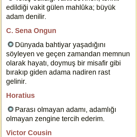
edildiği vakit gülen mahlûka; büyük
adam denilir.
5790
C. Sena Ongun
özlügüzelsözler.com
Dünyada bahtiyar yaşadığını
söyleyen ve geçen zamandan memnun
olarak hayatı, doymuş bir misafir gibi
bırakıp giden adama nadiren rast
gelinir.
5926
Horatius
özlügüzelsözler.com
Parası olmayan adamı, adamlığı
olmayan zengine tercih ederim.
5934
Victor Cousin
özlügüzelsözler.com