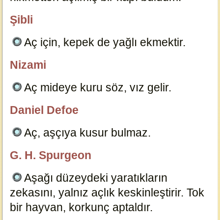
3576
Şibli
özlügüzelsözler.com
Aç için, kepek de yağlı ekmektir.
3549
Nizami
özlügüzelsözler.com
Aç mideye kuru söz, vız gelir.
3552
Daniel Defoe
özlügüzelsözler.com
Aç, aşçıya kusur bulmaz.
1328
G. H. Spurgeon
Nagiş
Aşağı düzeydeki yaratıkların
zekasını, yalnız açlık keskinleştirir. Tok
bir hayvan, korkunç aptaldır.
3569