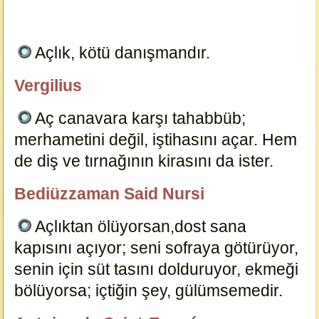
Açlık, kötü danışmandır.
3561
Vergilius
özlügüzelsözler.com
Aç canavara karşı tahabbüb;
merhametini değil, iştihasını açar. Hem
de diş ve tırnağının kirasını da ister.
3547
Bediüzzaman Said Nursi
özlügüzelsözler.com
Açlıktan ölüyorsan,dost sana
kapısını açıyor; seni sofraya götürüyor,
senin için süt tasını dolduruyor, ekmeği
bölüyorsa; içtiğin şey, gülümsemedir.
3567