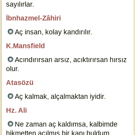
sayılırlar.
3571
İbnhazmel-Zâhiri
özlügüzelsözler.com
Aç insan, kolay kandırılır.
3550
K.Mansfield
özlügüzelsözler.com
Acındırırsan arsız, acıktırırsan hırsız
olur.
19891
Atasözü
özlügüzelsözler.com
Aç kalmak, alçalmaktan iyidir.
3551
Hz. Ali
özlügüzelsözler.com
Ne zaman aç kaldımsa, kalbimde
hikmetten açılmış bir kapı buldum.