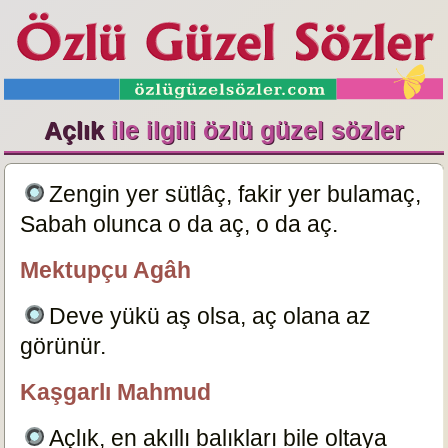
Açlık
ile ilgili özlü güzel sözler
Zengin yer sütlâç, fakir yer bulamaç,
Sabah olunca o da aç, o da aç.
23774
Mektupçu Agâh
ÖzlüGüzelSözler.com
Deve yükü aş olsa, aç olana az
görünür.
3058
Kaşgarlı Mahmud
özlügüzelsözler.com
Açlık, en akıllı balıkları bile oltaya