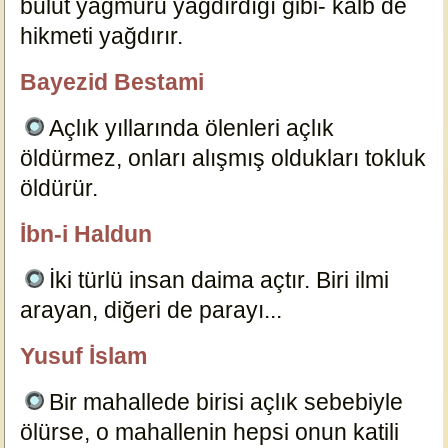
bulut yağmuru yağdırdığı gibi- kalb de
hikmeti yağdırır.
3553
Bayezid Bestami
özlügüzelsözler.com
Açlık yıllarında ölenleri açlık
öldürmez, onları alışmış oldukları tokluk
öldürür.
3565
İbn-i Haldun
özlügüzelsözler.com
İki türlü insan daima açtır. Biri ilmi
arayan, diğeri de parayı...
3574
Yusuf İslam
özlügüzelsözler.com
Bir mahallede birisi açlık sebebiyle
ölürse, o mahallenin hepsi onun katili