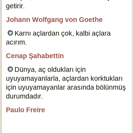
getirir.
3557
Johann Wolfgang von Goethe
özlügüzelsözler.com
Karnı açlardan çok, kalbi açlara
acırım.
3575
Cenap Şahabettin
özlügüzelsözler.com
Dünya, aç oldukları için
uyuyamayanlarla, açlardan korktukları
için uyuyamayanlar arasında bölünmüş
durumdadır.
19174
Paulo Freire
özlügüzelsözler.com